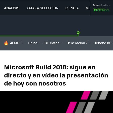
Suscríbete a
ANÁLISIS
XATAKA SELECCIÓN
CIENCIA
MOVILIDAD
HOY SE HABLA DE
AEMET
China
Bill Gates
Generación Z
iPhone 18
Microsoft Build 2018: sigue en
directo y en vídeo la presentación
de hoy con nosotros