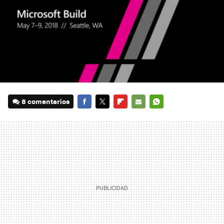
8 comentarios
FACEBOOK
TWITTER
FLIPBOARD
E-
WHATSAPP
MAIL