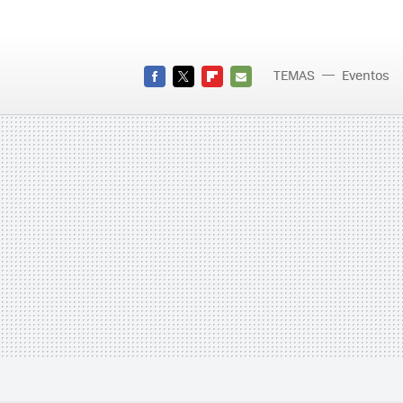
TEMAS
Eventos
FACEBOOK
TWITTER
FLIPBOARD
E-
MAIL