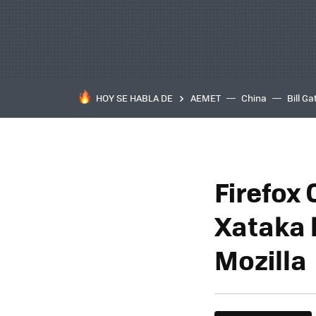
HOY SE HABLA DE
AEMET
China
Bill Ga
Firefox 
Xataka 
Mozilla