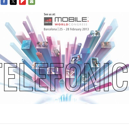
FACEBOOK
TWITTER
FLIPBOARD
E-
MAIL