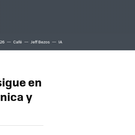
S26
Café
Jeff Bezos
IA
sigue en
nica y