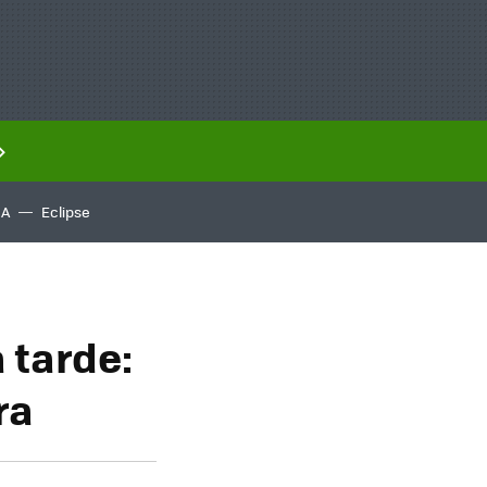
IA
Eclipse
a tarde:
ra