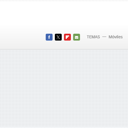
TEMAS
Móviles
FACEBOOK
TWITTER
FLIPBOARD
E-
MAIL