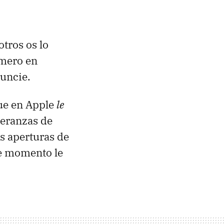
tros os lo
imero en
nuncie.
ue en Apple
le
peranzas de
s aperturas de
de momento le