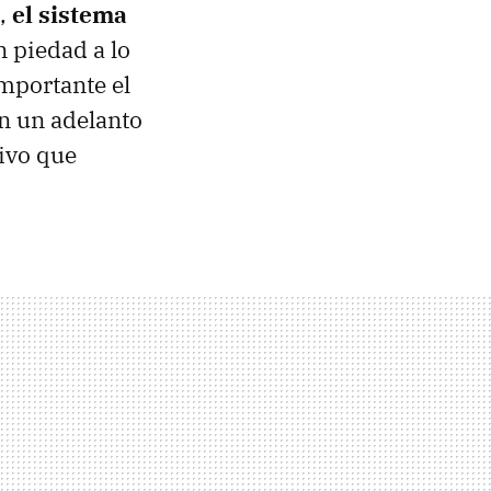
s,
el sistema
n piedad a lo
importante el
án un adelanto
tivo que