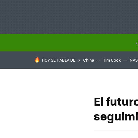
HOY SE HABLA DE
China
Tim Cook
NAS
El futur
seguimi