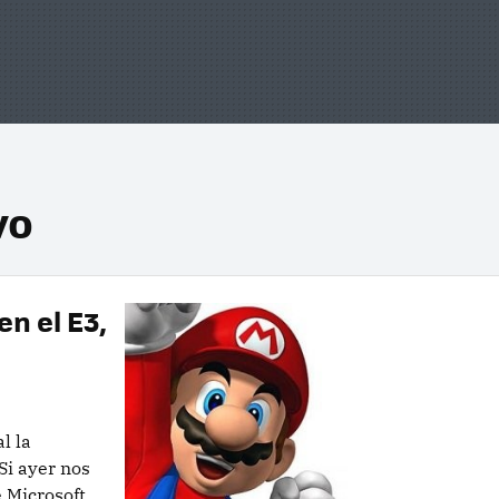
vo
n el E3,
l la
Si ayer nos
 Microsoft