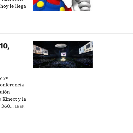
hoy le llega
10,
y ya
onferencia
guión
 Kinect y la
360...
LEER