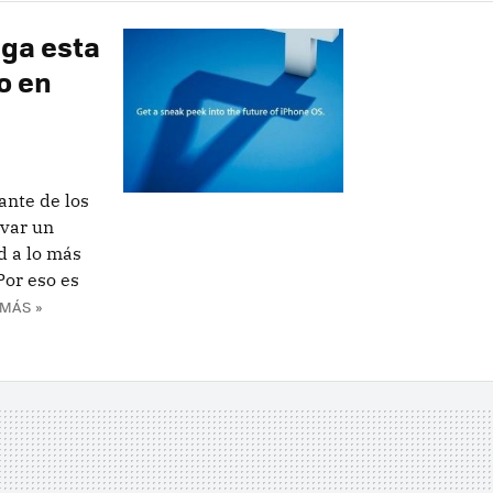
ega esta
o en
ante de los
evar un
d a lo más
Por eso es
MÁS »