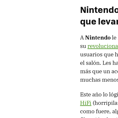
Nintendo
que leva
A
Nintendo
le
su
revoluciona
usuarios que h
el salón. Les 
más que un ac
muchas menos
Este año lo ló
HiFi
(horripil
como fuere, al