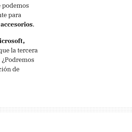
ue podemos
nte para
 accesorios
.
crosoft,
que la tercera
s. ¿Podremos
ción de