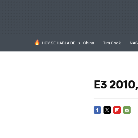
HOY SE HABLA DE
China
Tim Cook
NAS
E3 2010
FACEBOOK
TWITTER
FLIPBOARD
E-
MAIL