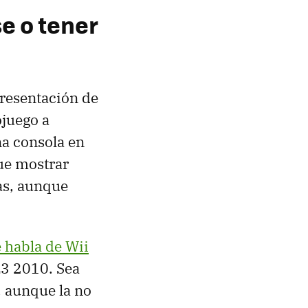
e o tener
presentación de
ojuego a
na consola en
que mostrar
as, aunque
 habla de Wii
E3 2010. Sea
, aunque la no