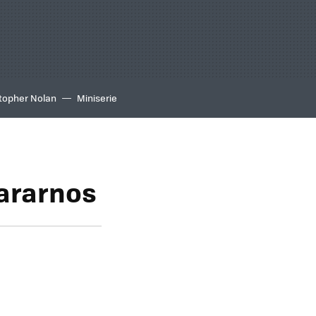
topher Nolan
Miniserie
ararnos