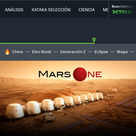
Suscríbete a
ANÁLISIS
XATAKA SELECCIÓN
CIENCIA
MOVILIDAD
HOY SE HABLA DE
China
Elon Musk
Generación Z
Eclipse
Mapa