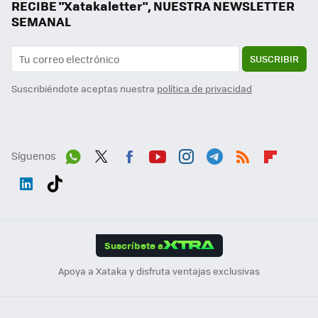
RECIBE "Xatakaletter", NUESTRA NEWSLETTER
SEMANAL
SUSCRIBIR
Suscribiéndote aceptas nuestra
política de privacidad
Síguenos
Wh
Twit
Fac
You
Inst
Tele
RSS
Flip
ats
ter
ebo
tub
agr
gra
boa
Link
Tikt
App
ok
e
am
m
rd
edI
ok
Suscríbete a
n
Apoya a Xataka y disfruta ventajas exclusivas