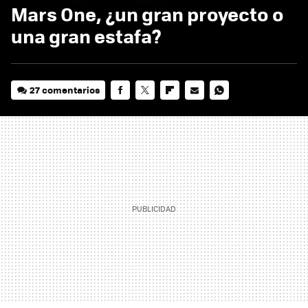
Mars One, ¿un gran proyecto o
una gran estafa?
27 comentarios
FACEBOOK
TWITTER
FLIPBOARD
E-
WHATSAPP
MAIL