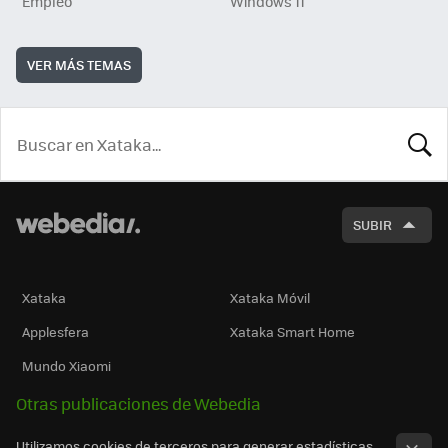
Empleo
Windows 11
VER MÁS TEMAS
BUSCA
SUBIR
Xataka
Xataka Móvil
Applesfera
Xataka Smart Home
Mundo Xiaomi
Otras publicaciones de Webedia
Utilizamos cookies de terceros para generar estadísticas