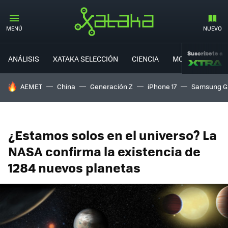
MENÚ
NUEVO
Suscríbete a
ANÁLISIS
XATAKA SELECCIÓN
CIENCIA
MOVILIDAD
HOY SE HABLA DE
AEMET
China
Generación Z
iPhone 17
Samsung G
¿Estamos solos en el universo? La
NASA confirma la existencia de
1284 nuevos planetas