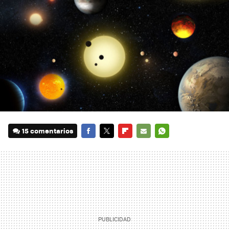
15 comentarios
FACEBOOK
TWITTER
FLIPBOARD
E-
WHATSAPP
MAIL