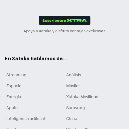
ats
ter
ebo
tub
agr
gra
boa
Link
Tikt
App
ok
e
am
m
rd
edI
ok
Suscríbete a
n
Apoya a Xataka y disfruta ventajas exclusivas
En Xataka hablamos de...
Streaming
Análisis
Espacio
Móviles
Energía
Xataka Movilidad
Apple
Samsung
Inteligencia artificial
China