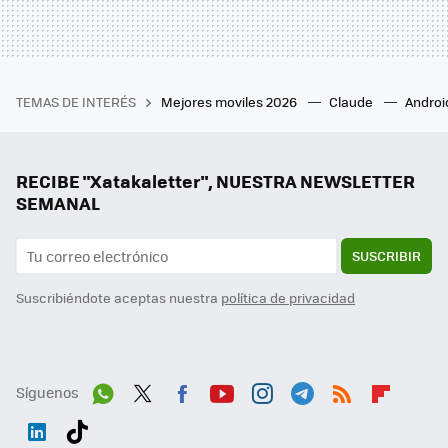
TEMAS DE INTERÉS
Mejores moviles 2026
Claude
Androi
RECIBE "Xatakaletter", NUESTRA NEWSLETTER
SEMANAL
SUSCRIBIR
Suscribiéndote aceptas nuestra
política de privacidad
Síguenos
Wh
Twit
Fac
You
Inst
Tele
RSS
Flip