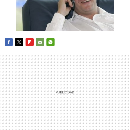
FACEBOOK
TWITTER
FLIPBOARD
E-
WHATSAPP
MAIL