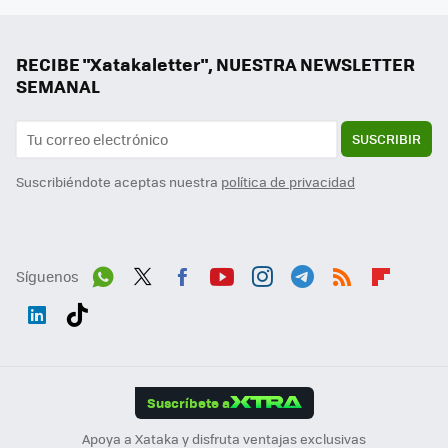
RECIBE "Xatakaletter", NUESTRA NEWSLETTER
SEMANAL
SUSCRIBIR
Suscribiéndote aceptas nuestra
política de privacidad
Síguenos
Wh
Twit
Fac
You
Inst
Tele
RSS
Flip
ats
ter
ebo
tub
agr
gra
boa
Link
Tikt
App
ok
e
am
m
rd
edI
ok
Suscríbete a
n
Apoya a Xataka y disfruta ventajas exclusivas