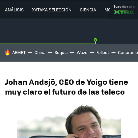
Suscríbete a
ANÁLISIS
XATAKA SELECCIÓN
CIENCIA
MOVILIDAD
HOY SE HABLA DE
AEMET
China
Sequía
Waze
Fallout
Generació
Johan Andsjö, CEO de Yoigo tiene
muy claro el futuro de las teleco