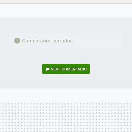
FACEBOOK
TWITTER
FLIPBOARD
E-
WHATSAPP
MAIL
Comentarios cerrados
VER
1 COMENTARIO