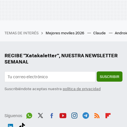
TEMAS DE INTERÉS
Mejores moviles 2026
Claude
Androi
RECIBE "Xatakaletter", NUESTRA NEWSLETTER
SEMANAL
SUSCRIBIR
Suscribiéndote aceptas nuestra
política de privacidad
Síguenos
Wh
Twit
Fac
You
Inst
Tele
RSS
Flip