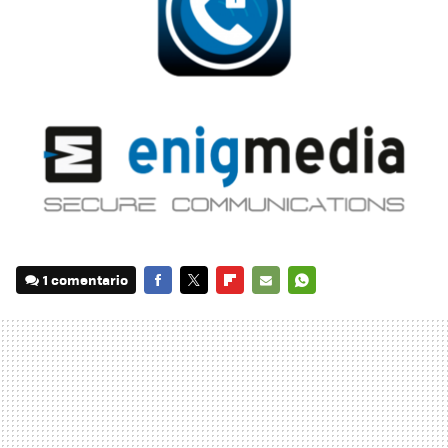
1 comentario
FACEBOOK
TWITTER
FLIPBOARD
E-
WHATSAPP
MAIL