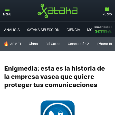
MENÚ
NUEVO
Suscríbete a
ANÁLISIS
XATAKA SELECCIÓN
CIENCIA
MOVILIDAD
HOY SE HABLA DE
AEMET
China
Bill Gates
Generación Z
iPhone 18
Enigmedia: esta es la historia de
la empresa vasca que quiere
proteger tus comunicaciones