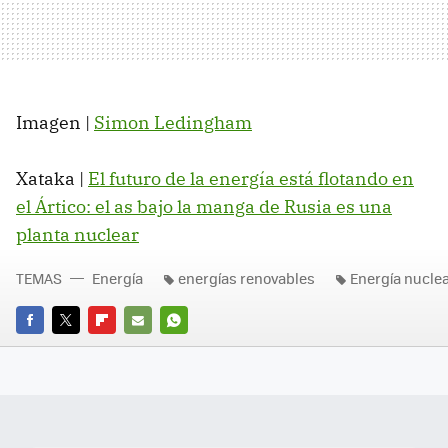
Imagen |
Simon Ledingham
Xataka |
El futuro de la energía está flotando en
el Ártico: el as bajo la manga de Rusia es una
planta nuclear
TEMAS
Energía
energías renovables
Energía nucle
FACEBOOK
TWITTER
FLIPBOARD
E-
WHATSAPP
MAIL