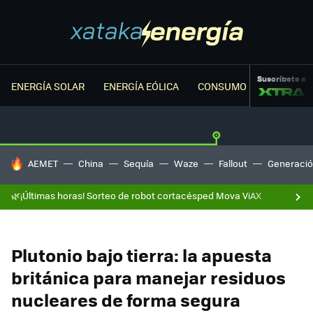
Suscríbete a
ENERGÍA SOLAR
ENERGÍA EÓLICA
CONSUMO ENERGÉTICO
HOY SE HABLA DE
AEMET
China
Sequía
Waze
Fallout
Generació
🌿¡Últimas horas! Sorteo de robot cortacésped Mova ViAX
Plutonio bajo tierra: la apuesta
británica para manejar residuos
nucleares de forma segura