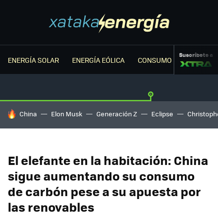
Suscríbete a
ENERGÍA SOLAR
ENERGÍA EÓLICA
CONSUMO ENERGÉTICO
HOY SE HABLA DE
China
Elon Musk
Generación Z
Eclipse
Christoph
El elefante en la habitación: China
sigue aumentando su consumo
de carbón pese a su apuesta por
las renovables