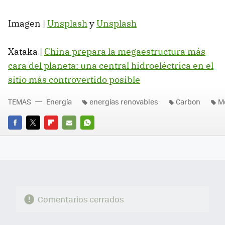
Imagen |
Unsplash
y
Unsplash
Xataka |
China prepara la megaestructura más
cara del planeta: una central hidroeléctrica en el
sitio más controvertido posible
TEMAS
Energía
energías renovables
Carbon
M
FACEBOOK
TWITTER
FLIPBOARD
E-
WHATSAPP
MAIL
Comentarios cerrados