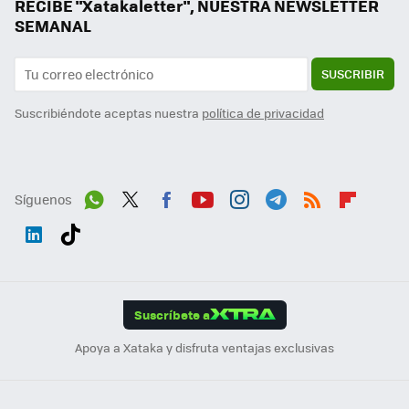
RECIBE "Xatakaletter", NUESTRA NEWSLETTER
SEMANAL
SUSCRIBIR
Suscribiéndote aceptas nuestra
política de privacidad
Síguenos
Wh
Twit
Fac
You
Inst
Tele
RSS
Flip
ats
ter
ebo
tub
agr
gra
boa
Link
Tikt
App
ok
e
am
m
rd
edI
ok
Suscríbete a
n
Apoya a Xataka y disfruta ventajas exclusivas