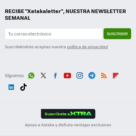
RECIBE "Xatakaletter", NUESTRA NEWSLETTER
SEMANAL
SUSCRIBIR
Suscribiéndote aceptas nuestra
política de privacidad
Síguenos
Wh
Twit
Fac
You
Inst
Tele
RSS
Flip
ats
ter
ebo
tub
agr
gra
boa
Link
Tikt
App
ok
e
am
m
rd
edI
ok
Suscríbete a
n
Apoya a Xataka y disfruta ventajas exclusivas