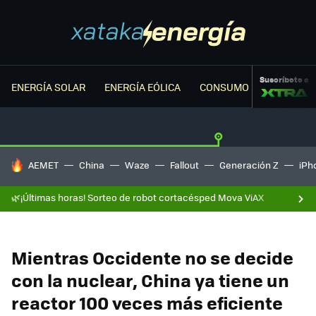
Suscríbete a
ENERGÍA SOLAR
ENERGÍA EÓLICA
CONSUMO ENERGÉTICO
HOY SE HABLA DE
AEMET
China
Waze
Fallout
Generación Z
iPh
🌿¡Últimas horas! Sorteo de robot cortacésped Mova ViAX
Mientras Occidente no se decide
con la nuclear, China ya tiene un
reactor 100 veces más eficiente