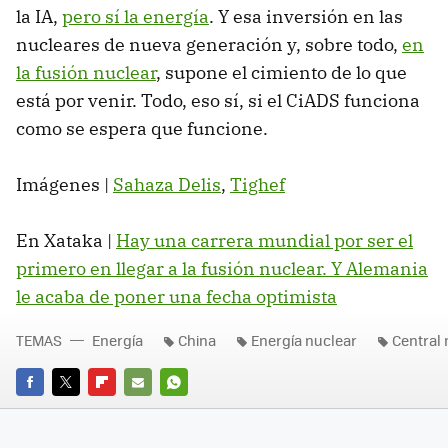
la IA,
pero sí la energía
. Y esa inversión en las
nucleares de nueva generación y, sobre todo,
en
la fusión nuclear
, supone el cimiento de lo que
está por venir. Todo, eso sí, si el CiADS funciona
como se espera que funcione.
Imágenes |
Sahaza Delis
,
Tighef
En Xataka |
Hay una carrera mundial por ser el
primero en llegar a la fusión nuclear. Y Alemania
le acaba de poner una fecha optimista
TEMAS
Energía
China
Energía nuclear
Central 
FACEBOOK
TWITTER
FLIPBOARD
E-
WHATSAPP
MAIL