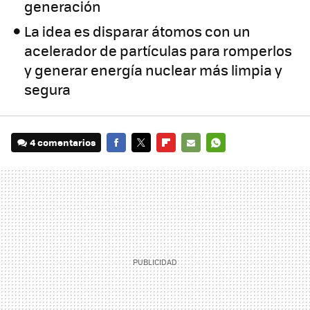
generación
La idea es disparar átomos con un
acelerador de partículas para romperlos
y generar energía nuclear más limpia y
segura
4 comentarios
FACEBOOK
TWITTER
FLIPBOARD
E-
WHATSAPP
MAIL