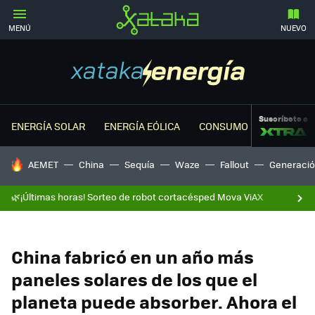
MENÚ
NUEVO
Suscríbete a
ENERGÍA SOLAR
ENERGÍA EÓLICA
CONSUMO ENERGÉTICO
HOY SE HABLA DE
AEMET
China
Sequía
Waze
Fallout
Generació
🌿¡Últimas horas! Sorteo de robot cortacésped Mova ViAX
China fabricó en un año más
paneles solares de los que el
planeta puede absorber. Ahora el