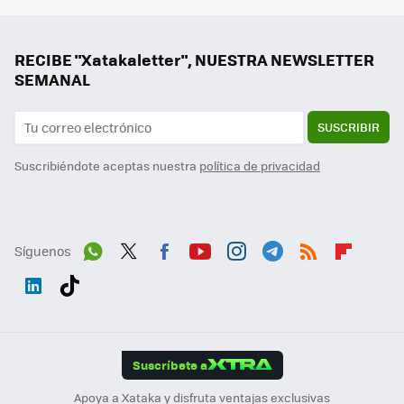
RECIBE "Xatakaletter", NUESTRA NEWSLETTER
SEMANAL
SUSCRIBIR
Suscribiéndote aceptas nuestra
política de privacidad
Síguenos
Wh
Twit
Fac
You
Inst
Tele
RSS
Flip
ats
ter
ebo
tub
agr
gra
boa
Link
Tikt
App
ok
e
am
m
rd
edI
ok
Suscríbete a
n
Apoya a Xataka y disfruta ventajas exclusivas