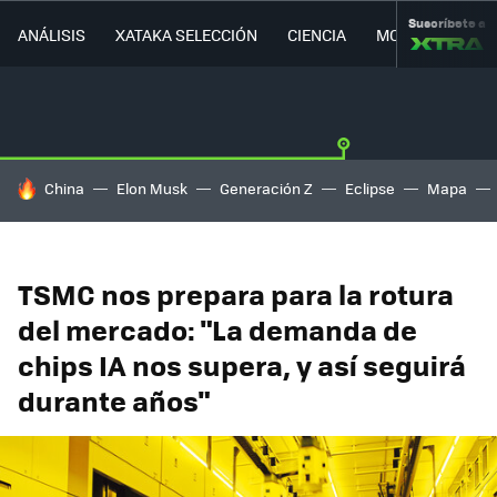
Suscríbete a
ANÁLISIS
XATAKA SELECCIÓN
CIENCIA
MOVILIDAD
HOY SE HABLA DE
China
Elon Musk
Generación Z
Eclipse
Mapa
TSMC nos prepara para la rotura
del mercado: "La demanda de
chips IA nos supera, y así seguirá
durante años"