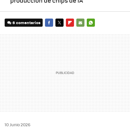
producción de chips de IA
6 comentarios
FACEBOOK
TWITTER
FLIPBOARD
E-
WHATSAPP
MAIL
10 Junio 2026