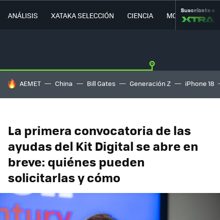
Suscríbete a
ANÁLISIS
XATAKA SELECCIÓN
CIENCIA
MOVILIDAD
HOY SE HABLA DE
AEMET
China
Bill Gates
Generación Z
iPhone 18
La primera convocatoria de las
ayudas del Kit Digital se abre en
breve: quiénes pueden
solicitarlas y cómo