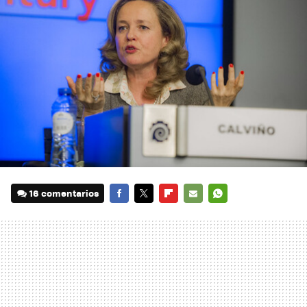
16 comentarios
FACEBOOK
TWITTER
FLIPBOARD
E-
WHATSAPP
MAIL