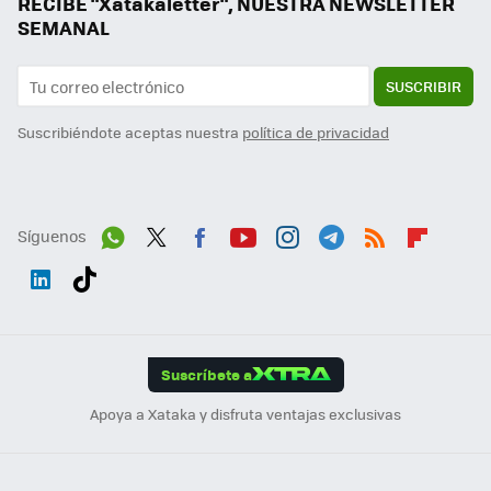
RECIBE "Xatakaletter", NUESTRA NEWSLETTER
SEMANAL
SUSCRIBIR
Suscribiéndote aceptas nuestra
política de privacidad
Síguenos
Wh
Twit
Fac
You
Inst
Tele
RSS
Flip
ats
ter
ebo
tub
agr
gra
boa
Link
Tikt
App
ok
e
am
m
rd
edI
ok
Suscríbete a
n
Apoya a Xataka y disfruta ventajas exclusivas