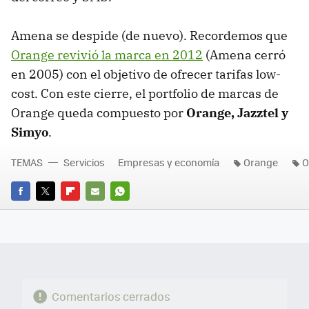
Amena se despide (de nuevo). Recordemos que
Orange revivió la marca en 2012
(Amena cerró
en 2005) con el objetivo de ofrecer tarifas low-
cost. Con este cierre, el portfolio de marcas de
Orange queda compuesto por
Orange, Jazztel y
Simyo
.
TEMAS
Servicios
Empresas y economía
Orange
O
FACEBOOK
TWITTER
FLIPBOARD
E-
WHATSAPP
MAIL
Comentarios cerrados