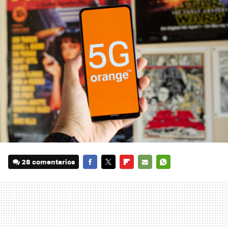
28 comentarios
FACEBOOK
TWITTER
FLIPBOARD
E-
WHATSAPP
MAIL