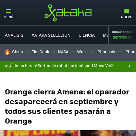
MENÚ
NUEVO
Suscríbete a
ANÁLISIS
XATAKA SELECCIÓN
CIENCIA
MOVILIDAD
HOY SE HABLA DE
China
Tim Cook
NASA
Waze
iPhone Air
iPhone
🌿¡Últimas horas! Sorteo de robot cortacésped Mova ViAX
Orange cierra Amena: el operador
desaparecerá en septiembre y
todos sus clientes pasarán a
Orange