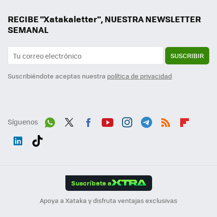
RECIBE "Xatakaletter", NUESTRA NEWSLETTER
SEMANAL
SUSCRIBIR
Suscribiéndote aceptas nuestra
política de privacidad
Síguenos
Wh
Twit
Fac
You
Inst
Tele
RSS
Flip
ats
ter
ebo
tub
agr
gra
boa
Link
Tikt
App
ok
e
am
m
rd
edI
ok
Suscríbete a
n
Apoya a Xataka y disfruta ventajas exclusivas