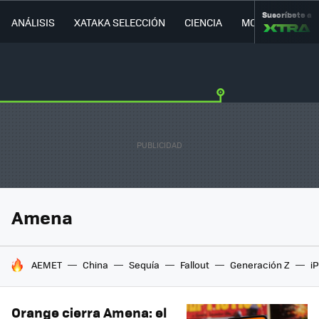
Suscríbete a
ANÁLISIS
XATAKA SELECCIÓN
CIENCIA
MOVILIDAD
Amena
HOY SE HABLA DE
AEMET
China
Sequía
Fallout
Generación Z
i
Orange cierra Amena: el