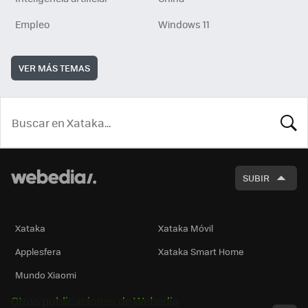
Empleo
Windows 11
VER MÁS TEMAS
BUSCA
SUBIR
Xataka
Xataka Móvil
Applesfera
Xataka Smart Home
Mundo Xiaomi
Otras publicaciones de Webedia