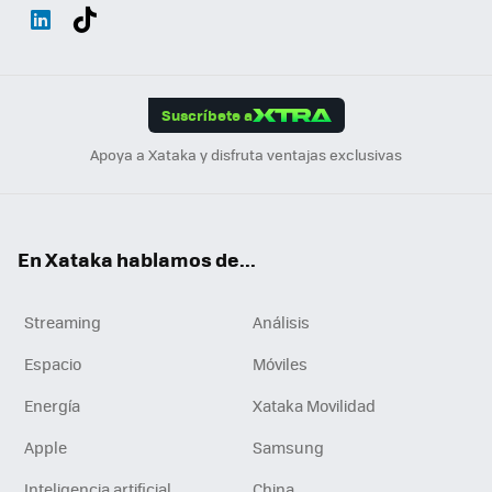
Wh
Twit
Fac
You
Inst
Tele
RSS
Flip
ats
ter
ebo
tub
agr
gra
boa
Link
Tikt
App
ok
e
am
m
rd
edI
ok
Suscríbete a
n
Apoya a Xataka y disfruta ventajas exclusivas
En Xataka hablamos de...
Streaming
Análisis
Espacio
Móviles
Energía
Xataka Movilidad
Apple
Samsung
Inteligencia artificial
China