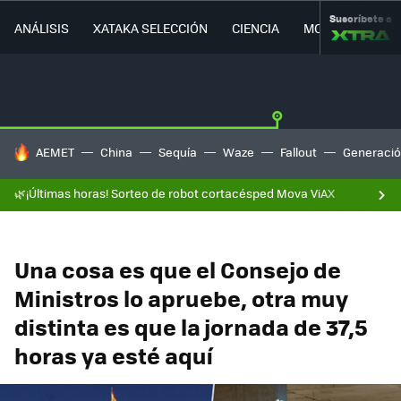
Suscríbete a
ANÁLISIS
XATAKA SELECCIÓN
CIENCIA
MOVILIDAD
HOY SE HABLA DE
AEMET
China
Sequía
Waze
Fallout
Generació
🌿¡Últimas horas! Sorteo de robot cortacésped Mova ViAX
Una cosa es que el Consejo de
Ministros lo apruebe, otra muy
distinta es que la jornada de 37,5
horas ya esté aquí