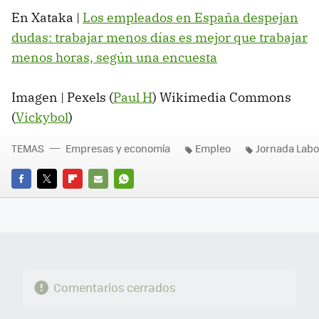
En Xataka |
Los empleados en España despejan
dudas: trabajar menos días es mejor que trabajar
menos horas, según una encuesta
Imagen | Pexels (
Paul H
) Wikimedia Commons
(
Vickybol
)
TEMAS
Empresas y economía
Empleo
Jornada Labo
FACEBOOK
TWITTER
FLIPBOARD
E-
WHATSAPP
MAIL
Comentarios cerrados