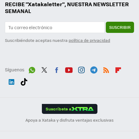
RECIBE "Xatakaletter", NUESTRA NEWSLETTER
SEMANAL
SUSCRIBIR
Suscribiéndote aceptas nuestra
política de privacidad
Síguenos
Wh
Twit
Fac
You
Inst
Tele
RSS
Flip
ats
ter
ebo
tub
agr
gra
boa
Link
Tikt
App
ok
e
am
m
rd
edI
ok
Suscríbete a
n
Apoya a Xataka y disfruta ventajas exclusivas