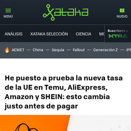
MENÚ
NUEVO
Suscríbete a
ANÁLISIS
XATAKA SELECCIÓN
CIENCIA
MOVILIDAD
HOY SE HABLA DE
AEMET
China
Sequía
Fallout
Generación Z
iP
He puesto a prueba la nueva tasa
de la UE en Temu, AliExpress,
Amazon y SHEIN: esto cambia
justo antes de pagar