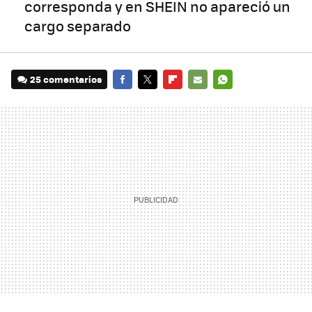
corresponda y en SHEIN no apareció un
cargo separado
25 comentarios
FACEBOOK
TWITTER
FLIPBOARD
E-
WHATSAPP
MAIL