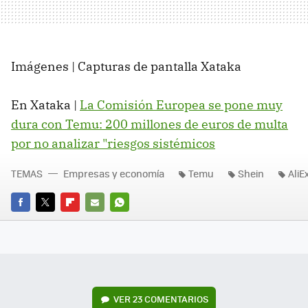
Imágenes | Capturas de pantalla Xataka
En Xataka |
La Comisión Europea se pone muy
dura con Temu: 200 millones de euros de multa
por no analizar "riesgos sistémicos
TEMAS
Empresas y economía
Temu
Shein
AliE
FACEBOOK
TWITTER
FLIPBOARD
E-
WHATSAPP
MAIL
VER
23 COMENTARIOS