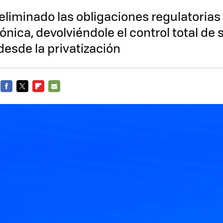
liminado las obligaciones regulatorias 
fónica, devolviéndole el control total de 
desde la privatización
FACEBOOK
TWITTER
FLIPBOARD
E-
MAIL