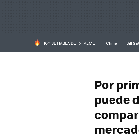
HOY SE HABLA DE
AEMET
China
Bill Ga
Por pri
puede d
compart
mercad