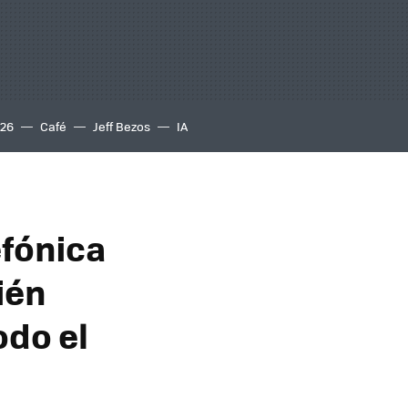
S26
Café
Jeff Bezos
IA
efónica
ién
odo el