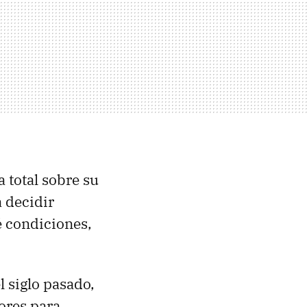
a total sobre su
á decidir
é condiciones,
l siglo pasado,
ores para