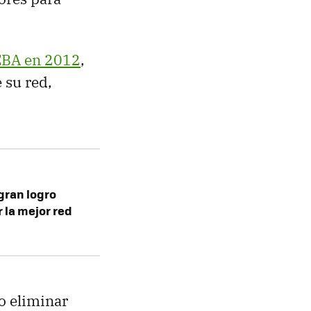
BA en 2012
,
 su red,
 gran logro
r la mejor red
io eliminar