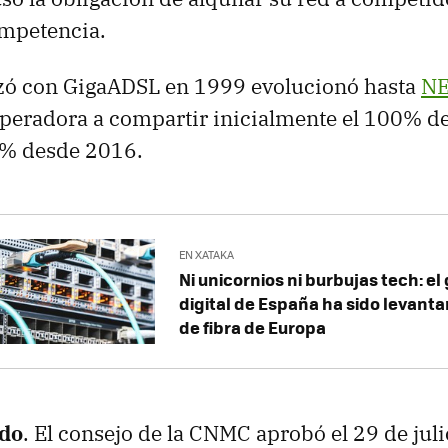
ompetencia.
ó con GigaADSL en 1999 evolucionó hasta
NE
operadora a compartir inicialmente el 100% de
5% desde 2016.
EN XATAKA
Ni unicornios ni burbujas tech: el
digital de España ha sido levanta
de fibra de Europa
ido
. El consejo de la CNMC aprobó el 29 de jul