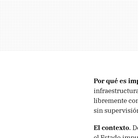
Por qué es im
infraestructur
libremente con
sin supervisió
El contexto
. D
el Estado impu