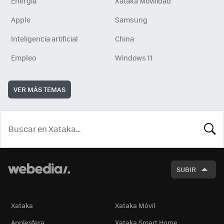
Energía
Xataka Movilidad
Apple
Samsung
Inteligencia artificial
China
Empleo
Windows 11
VER MÁS TEMAS
BUSCA
SUBIR
Xataka
Xataka Móvil
Applesfera
Xataka Smart Home