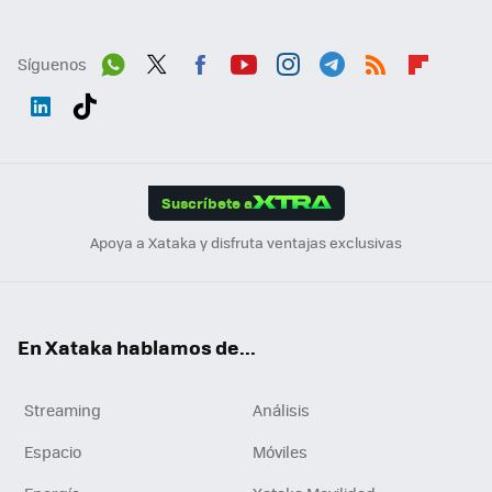
Síguenos
Wh
Twit
Fac
You
Inst
Tele
RSS
Flip
ats
ter
ebo
tub
agr
gra
boa
Link
Tikt
App
ok
e
am
m
rd
edI
ok
Suscríbete a
n
Apoya a Xataka y disfruta ventajas exclusivas
En Xataka hablamos de...
Streaming
Análisis
Espacio
Móviles