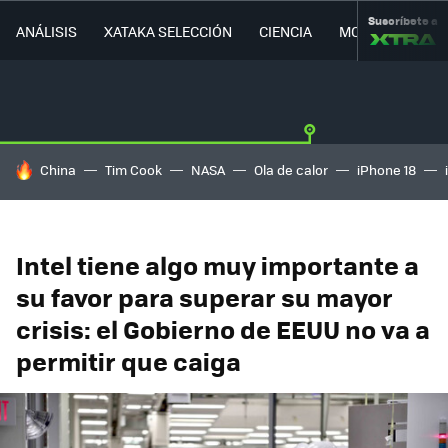
Suscríbete a
ANÁLISIS
XATAKA SELECCIÓN
CIENCIA
MOVILIDAD
HOY SE HABLA DE
China
Tim Cook
NASA
Ola de calor
iPhone 18
Intel tiene algo muy importante a
su favor para superar su mayor
crisis: el Gobierno de EEUU no va a
permitir que caiga