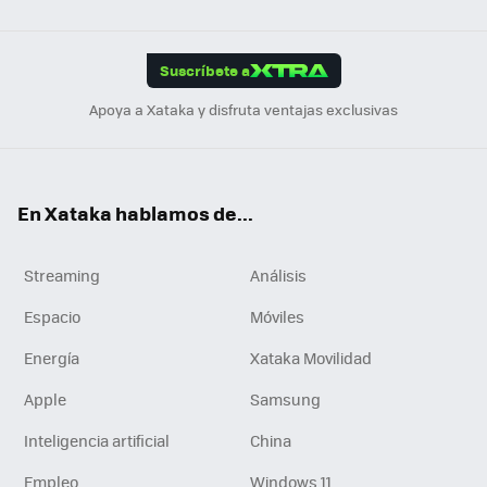
Link
Tikt
App
ok
e
am
m
rd
edI
ok
Suscríbete a
n
Apoya a Xataka y disfruta ventajas exclusivas
En Xataka hablamos de...
Streaming
Análisis
Espacio
Móviles
Energía
Xataka Movilidad
Apple
Samsung
Inteligencia artificial
China
Empleo
Windows 11