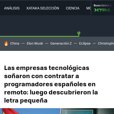
Suscríbete a
ANÁLISIS
XATAKA SELECCIÓN
CIENCIA
MOVILIDAD
HOY SE HABLA DE
China
Elon Musk
Generación Z
Eclipse
Christoph
Las empresas tecnológicas
soñaron con contratar a
programadores españoles en
remoto: luego descubrieron la
letra pequeña