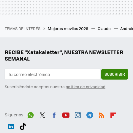
TEMAS DE INTERÉS
Mejores moviles 2026
Claude
Androi
RECIBE "Xatakaletter", NUESTRA NEWSLETTER
SEMANAL
SUSCRIBIR
Suscribiéndote aceptas nuestra
política de privacidad
Síguenos
Wh
Twit
Fac
You
Inst
Tele
RSS
Flip
ats
ter
ebo
tub
agr
gra
boa