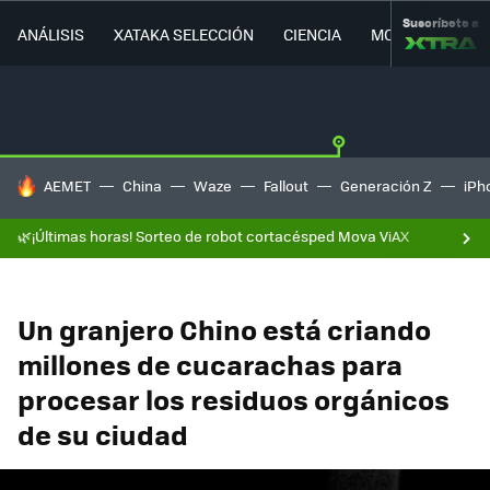
Suscríbete a
ANÁLISIS
XATAKA SELECCIÓN
CIENCIA
MOVILIDAD
HOY SE HABLA DE
AEMET
China
Waze
Fallout
Generación Z
iPh
🌿¡Últimas horas! Sorteo de robot cortacésped Mova ViAX
Un granjero Chino está criando
millones de cucarachas para
procesar los residuos orgánicos
de su ciudad