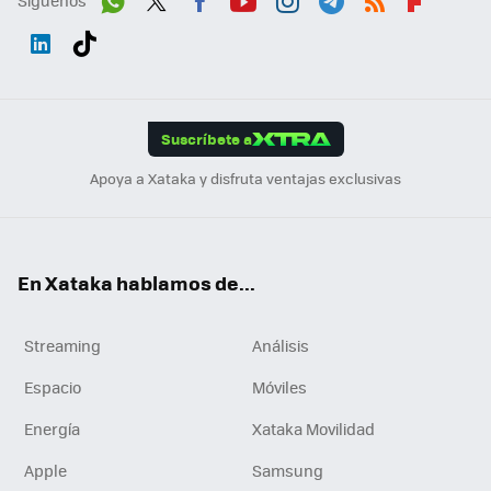
Síguenos
Wh
Twit
Fac
You
Inst
Tele
RSS
Flip
ats
ter
ebo
tub
agr
gra
boa
Link
Tikt
App
ok
e
am
m
rd
edI
ok
Suscríbete a
n
Apoya a Xataka y disfruta ventajas exclusivas
En Xataka hablamos de...
Streaming
Análisis
Espacio
Móviles
Energía
Xataka Movilidad
Apple
Samsung