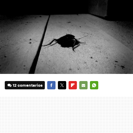
12 comentarios
FACEBOOK
TWITTER
FLIPBOARD
E-
WHATSAPP
MAIL