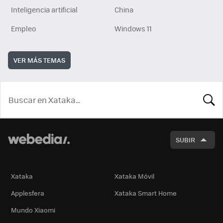
Inteligencia artificial
China
Empleo
Windows 11
VER MÁS TEMAS
BUSCA
SUBIR
Xataka
Xataka Móvil
Applesfera
Xataka Smart Home
Mundo Xiaomi