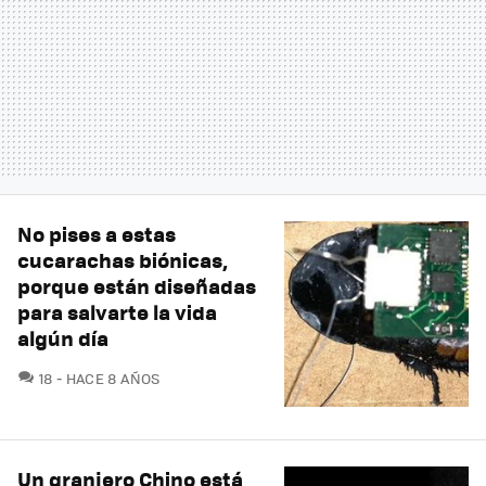
No pises a estas
cucarachas biónicas,
porque están diseñadas
para salvarte la vida
algún día
COMENTARIOS
18
HACE 8 AÑOS
Un granjero Chino está