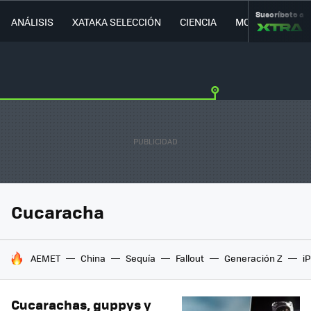
Suscríbete a
ANÁLISIS
XATAKA SELECCIÓN
CIENCIA
MOVILIDAD
Cucaracha
HOY SE HABLA DE
AEMET
China
Sequía
Fallout
Generación Z
i
Cucarachas, guppys y