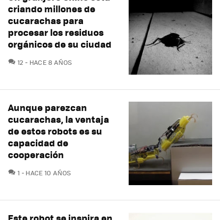
criando millones de
cucarachas para
procesar los residuos
orgánicos de su ciudad
COMENTARIOS
12
HACE 8 AÑOS
Aunque parezcan
cucarachas, la ventaja
de estos robots es su
capacidad de
cooperación
COMENTARIOS
1
HACE 10 AÑOS
Este robot se inspira en