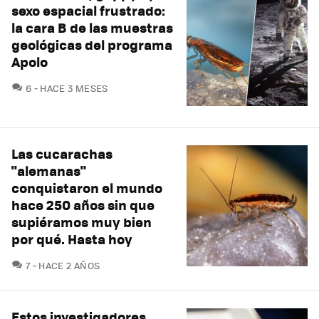
sexo espacial frustrado:
la cara B de las muestras
geológicas del programa
Apolo
COMENTARIOS
6
HACE 3 MESES
Las cucarachas
"alemanas"
conquistaron el mundo
hace 250 años sin que
supiéramos muy bien
por qué. Hasta hoy
COMENTARIOS
7
HACE 2 AÑOS
Estos investigadores