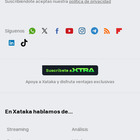
Suscribiéndote aceptas nuestra
política de privacidad
Síguenos
Wh
Twit
Fac
You
Inst
Tele
RSS
Flip
ats
ter
ebo
tub
agr
gra
boa
Link
Tikt
App
ok
e
am
m
rd
edI
ok
Suscríbete a
n
Apoya a Xataka y disfruta ventajas exclusivas
En Xataka hablamos de...
Streaming
Análisis