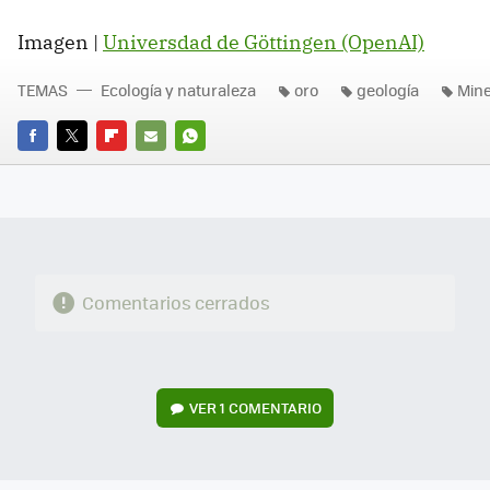
Imagen |
Universdad de Göttingen (OpenAI)
TEMAS
Ecología y naturaleza
oro
geología
Mine
FACEBOOK
TWITTER
FLIPBOARD
E-
WHATSAPP
MAIL
Comentarios cerrados
VER
1 COMENTARIO