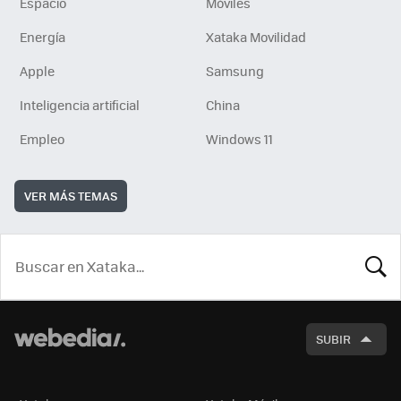
Espacio
Móviles
Energía
Xataka Movilidad
Apple
Samsung
Inteligencia artificial
China
Empleo
Windows 11
VER MÁS TEMAS
BUSCA
SUBIR