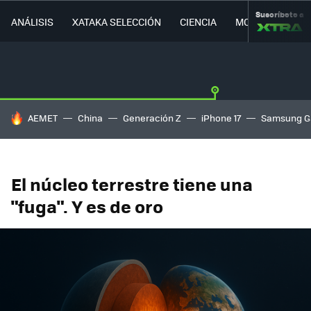
Suscríbete a
ANÁLISIS
XATAKA SELECCIÓN
CIENCIA
MOVILIDAD
HOY SE HABLA DE
AEMET
China
Generación Z
iPhone 17
Samsung G
El núcleo terrestre tiene una
"fuga". Y es de oro