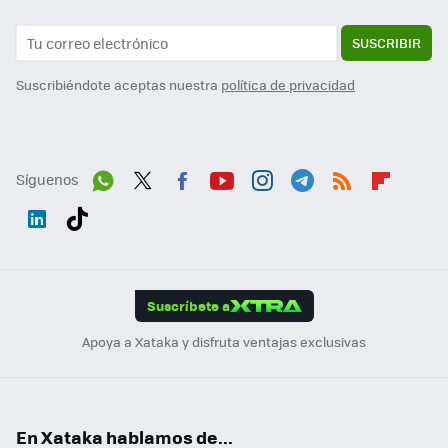
SUSCRIBIR
Suscribiéndote aceptas nuestra
política de privacidad
Síguenos
Wh
Twit
Fac
You
Inst
Tele
RSS
Flip
ats
ter
ebo
tub
agr
gra
boa
Link
Tikt
App
ok
e
am
m
rd
edI
ok
Suscríbete a
n
Apoya a Xataka y disfruta ventajas exclusivas
En Xataka hablamos de...