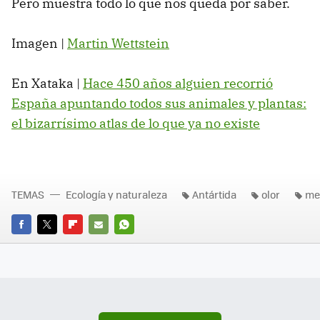
Pero muestra todo lo que nos queda por saber.
Imagen |
Martin Wettstein
En Xataka |
Hace 450 años alguien recorrió
España apuntando todos sus animales y plantas:
el bizarrísimo atlas de lo que ya no existe
TEMAS
Ecología y naturaleza
Antártida
olor
me
FACEBOOK
TWITTER
FLIPBOARD
E-
WHATSAPP
MAIL