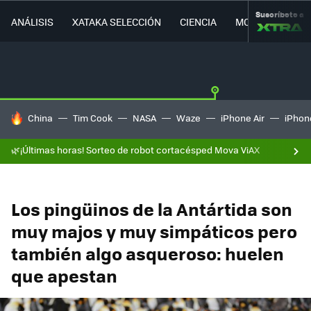
Suscríbete a
ANÁLISIS
XATAKA SELECCIÓN
CIENCIA
MOVILIDAD
HOY SE HABLA DE
China
Tim Cook
NASA
Waze
iPhone Air
iPhone
🌿¡Últimas horas! Sorteo de robot cortacésped Mova ViAX
Los pingüinos de la Antártida son
muy majos y muy simpáticos pero
también algo asqueroso: huelen
que apestan