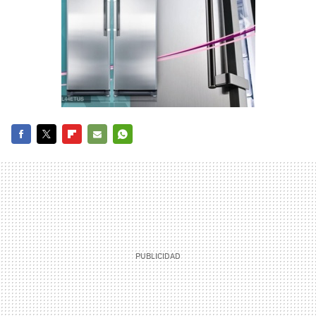
FACEBOOK
TWITTER
FLIPBOARD
E-
WHATSAPP
MAIL