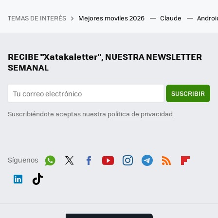
TEMAS DE INTERÉS
Mejores moviles 2026
Claude
Androi
RECIBE "Xatakaletter", NUESTRA NEWSLETTER
SEMANAL
SUSCRIBIR
Suscribiéndote aceptas nuestra
política de privacidad
Síguenos
Wh
Twit
Fac
You
Inst
Tele
RSS
Flip
ats
ter
ebo
tub
agr
gra
boa
Link
Tikt
App
ok
e
am
m
rd
edI
ok