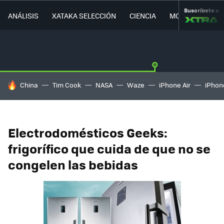
Suscríbete a
ANÁLISIS
XATAKA SELECCIÓN
CIENCIA
MOVILIDAD
HOY SE HABLA DE
China
Tim Cook
NASA
Waze
iPhone Air
iPhone
Electrodomésticos Geeks:
frigorífico que cuida de que no se
congelen las bebidas