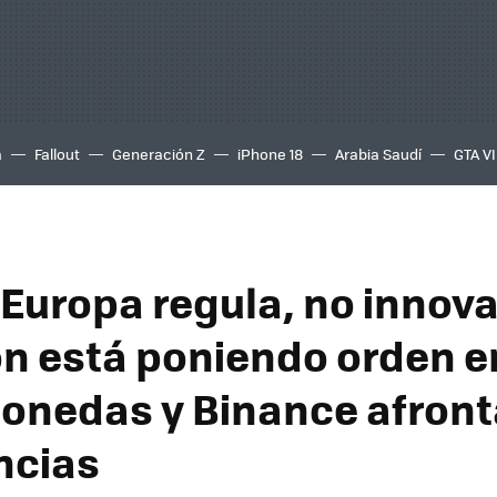
a
Fallout
Generación Z
iPhone 18
Arabia Saudí
GTA VI
Europa regula, no innova"
n está poniendo orden e
onedas y Binance afront
ncias