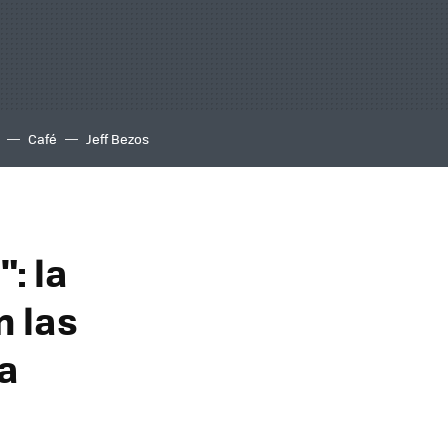
Café
Jeff Bezos
: la
n las
a