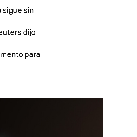
 sigue sin
euters dijo
umento para