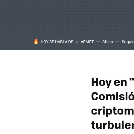
HOY SE HABLA DE
AEMET
China
Sequí
Hoy en "
Comisió
criptom
turbule