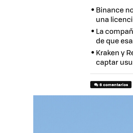
Binance no
una licenc
La compañía
de que esa
Kraken y R
captar usu
6 comentarios