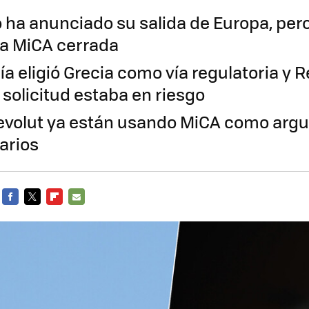
 ha anunciado su salida de Europa, pero
ia MiCA cerrada
 eligió Grecia como vía regulatoria y R
 solicitud estaba en riesgo
evolut ya están usando MiCA como arg
arios
FACEBOOK
TWITTER
FLIPBOARD
E-
MAIL