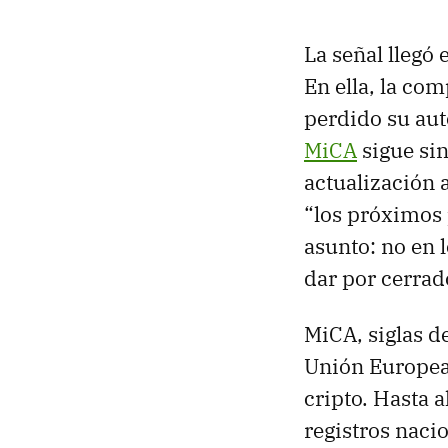
La señal llegó
En ella, la co
perdido su aut
MiCA
sigue si
actualización 
“los próximos 
asunto: no en 
dar por cerrad
MiCA, siglas d
Unión Europea
cripto. Hasta
registros naci