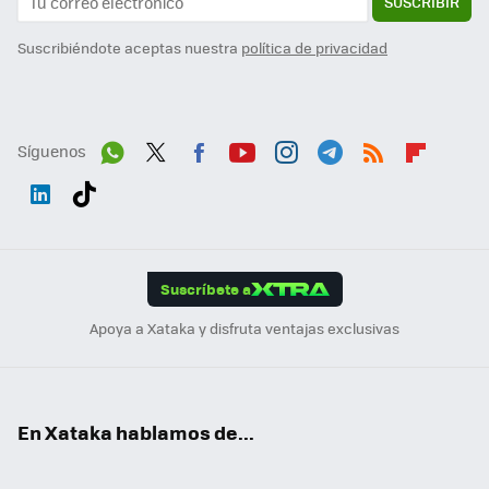
SUSCRIBIR
Suscribiéndote aceptas nuestra
política de privacidad
Síguenos
Wh
Twit
Fac
You
Inst
Tele
RSS
Flip
ats
ter
ebo
tub
agr
gra
boa
Link
Tikt
App
ok
e
am
m
rd
edI
ok
Suscríbete a
n
Apoya a Xataka y disfruta ventajas exclusivas
En Xataka hablamos de...