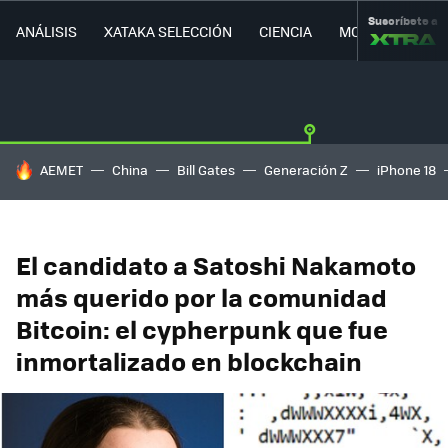
Suscríbete a
ANÁLISIS
XATAKA SELECCIÓN
CIENCIA
MOVILIDAD
HOY SE HABLA DE
AEMET
China
Bill Gates
Generación Z
iPhone 18
El candidato a Satoshi Nakamoto
más querido por la comunidad
Bitcoin: el cypherpunk que fue
inmortalizado en blockchain