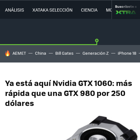
Suscríbete a
ANÁLISIS
XATAKA SELECCIÓN
CIENCIA
MOVILIDAD
HOY SE HABLA DE
AEMET
China
Bill Gates
Generación Z
iPhone 18
Ya está aquí Nvidia GTX 1060: más
rápida que una GTX 980 por 250
dólares