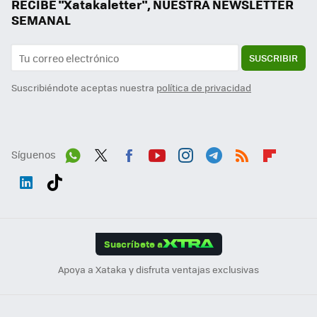
RECIBE "Xatakaletter", NUESTRA NEWSLETTER
SEMANAL
SUSCRIBIR
Suscribiéndote aceptas nuestra
política de privacidad
Síguenos
Wh
Twit
Fac
You
Inst
Tele
RSS
Flip
ats
ter
ebo
tub
agr
gra
boa
Link
Tikt
App
ok
e
am
m
rd
edI
ok
Suscríbete a
n
Apoya a Xataka y disfruta ventajas exclusivas