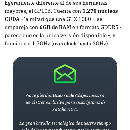
ligeramente diferente al de sus hermanas
mayores, el GP106. Cuenta con
1.270 núcleos
CUDA
- la mitad que una GTX 1080 -, se
empareja con
6GB de RAM
en formato GDDR5 -
parece que es la única versión disponible -, y
funciona a 1,7GHz (overclock hasta 2GHz).
No te pierdas
Guerra de Chips
, nuestra
newsletter exclusiva para suscriptores de
Xataka Xtra.
La gran batalla tecnológica de nuestro tiempo
es la de los semiconductores, y te la contamos