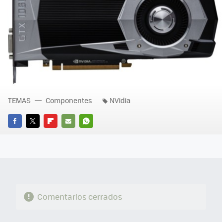
TEMAS
Componentes
NVidia
FACEBOOK
TWITTER
FLIPBOARD
E-
WHATSAPP
MAIL
Comentarios cerrados