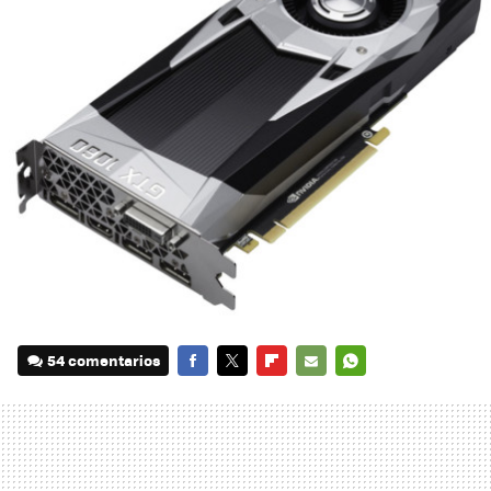
54 comentarios
FACEBOOK
TWITTER
FLIPBOARD
E-
WHATSAPP
MAIL