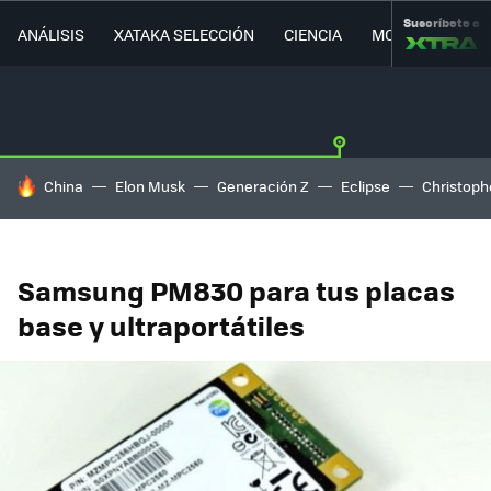
Suscríbete a
ANÁLISIS
XATAKA SELECCIÓN
CIENCIA
MOVILIDAD
HOY SE HABLA DE
China
Elon Musk
Generación Z
Eclipse
Christoph
Samsung PM830 para tus placas
base y ultraportátiles