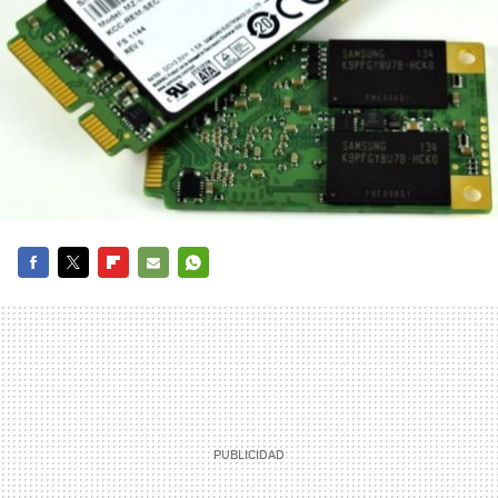
FACEBOOK
TWITTER
FLIPBOARD
E-
WHATSAPP
MAIL