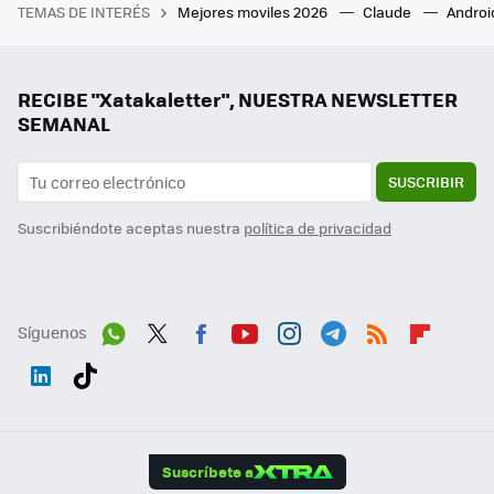
TEMAS DE INTERÉS
Mejores moviles 2026
Claude
Androi
RECIBE "Xatakaletter", NUESTRA NEWSLETTER
SEMANAL
SUSCRIBIR
Suscribiéndote aceptas nuestra
política de privacidad
Síguenos
Wh
Twit
Fac
You
Inst
Tele
RSS
Flip
ats
ter
ebo
tub
agr
gra
boa
Link
Tikt
App
ok
e
am
m
rd
edI
ok
Suscríbete a
n