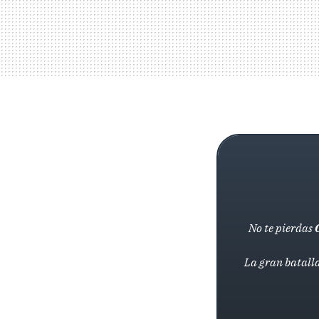
No te pierdas
La gran batalla