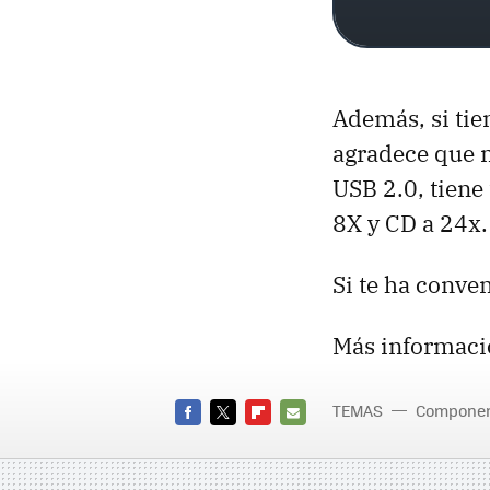
Además, si tie
agradece que 
USB 2.0, tiene
8X y CD a 24x.
Si te ha conve
Más informaci
TEMAS
Compone
FACEBOOK
TWITTER
FLIPBOARD
E-
MAIL