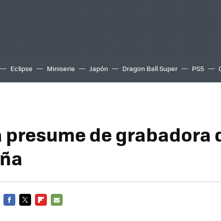
Eclipse
Miniserie
Japón
Dragon Ball Super
PS5
 presume de grabadora 
aña
FACEBOOK
TWITTER
FLIPBOARD
E-