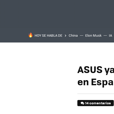
HOY SE HABLA DE
China
Elon Musk
IA
ASUS ya
en Esp
14 comentarios