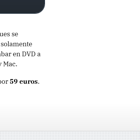
ues se
 solamente
rabar en DVD a
y Mac.
 por
59 euros
.