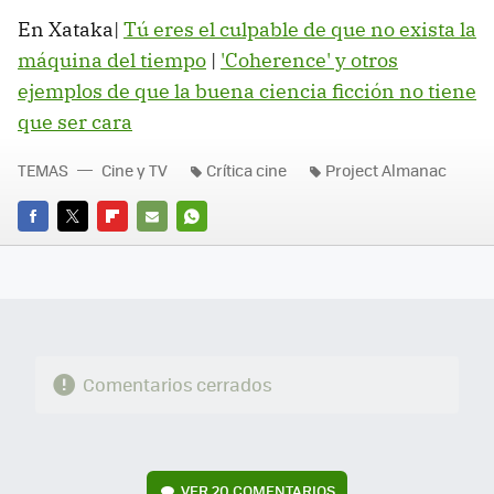
En Xataka|
Tú eres el culpable de que no exista la
máquina del tiempo
|
'Coherence' y otros
ejemplos de que la buena ciencia ficción no tiene
que ser cara
TEMAS
Cine y TV
Crítica cine
Project Almanac
FACEBOOK
TWITTER
FLIPBOARD
E-
WHATSAPP
MAIL
Comentarios cerrados
VER
20 COMENTARIOS