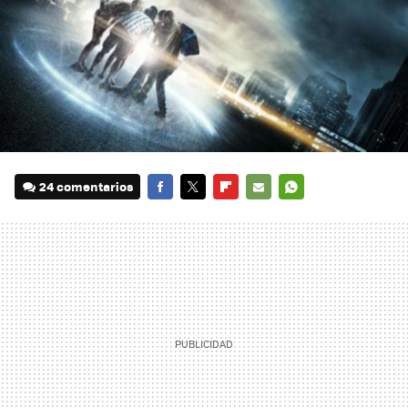
24 comentarios
FACEBOOK
TWITTER
FLIPBOARD
E-
WHATSAPP
MAIL