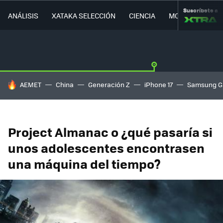
Suscríbete a
ANÁLISIS
XATAKA SELECCIÓN
CIENCIA
MOVILIDAD
HOY SE HABLA DE
AEMET
China
Generación Z
iPhone 17
Samsung G
Project Almanac o ¿qué pasaría si
unos adolescentes encontrasen
una máquina del tiempo?