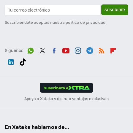
SUSCRIBIR
Suscribiéndote aceptas nuestra
política de privacidad
Síguenos
Wh
Twit
Fac
You
Inst
Tele
RSS
Flip
ats
ter
ebo
tub
agr
gra
boa
Link
Tikt
App
ok
e
am
m
rd
edI
ok
Suscríbete a
n
Apoya a Xataka y disfruta ventajas exclusivas
En Xataka hablamos de...