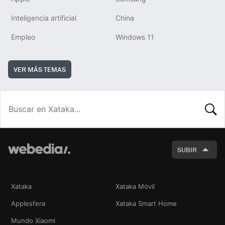
Inteligencia artificial
China
Empleo
Windows 11
VER MÁS TEMAS
BUSCA
SUBIR
Xataka
Xataka Móvil
Applesfera
Xataka Smart Home
Mundo Xiaomi