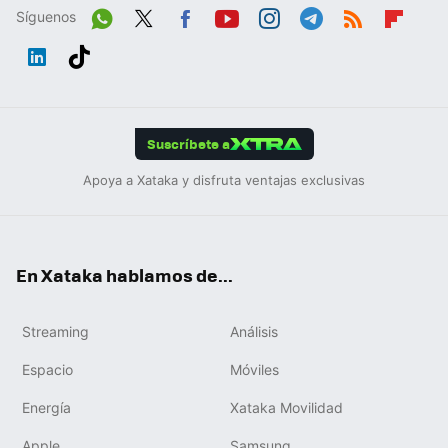
Síguenos
Wh
Twit
Fac
You
Inst
Tele
RSS
Flip
ats
ter
ebo
tub
agr
gra
boa
Link
Tikt
App
ok
e
am
m
rd
edIn
ok
Suscríbete a
Apoya a Xataka y disfruta ventajas exclusivas
En Xataka hablamos de...
Streaming
Análisis
Espacio
Móviles
Energía
Xataka Movilidad
Apple
Samsung