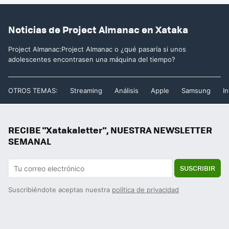
Noticias de Project Almanac en Xataka
Project Almanac:Project Almanac o ¿qué pasaría si unos
adolescentes encontrasen una máquina del tiempo?
OTROS TEMAS:
Streaming
Análisis
Apple
Samsung
In
RECIBE "Xatakaletter", NUESTRA NEWSLETTER
SEMANAL
SUSCRIBIR
Suscribiéndote aceptas nuestra
política de privacidad