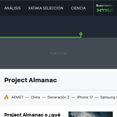
Suscríbete a
ANÁLISIS
XATAKA SELECCIÓN
CIENCIA
MOVILIDAD
Project Almanac
HOY SE HABLA DE
AEMET
China
Generación Z
iPhone 17
Samsung 
Project Almanac o ¿qué