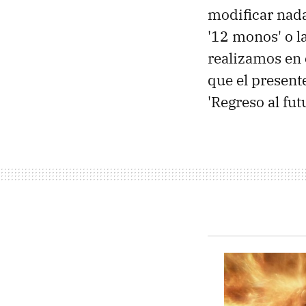
modificar nada
'12 monos' o l
realizamos en 
que el present
'Regreso al futu