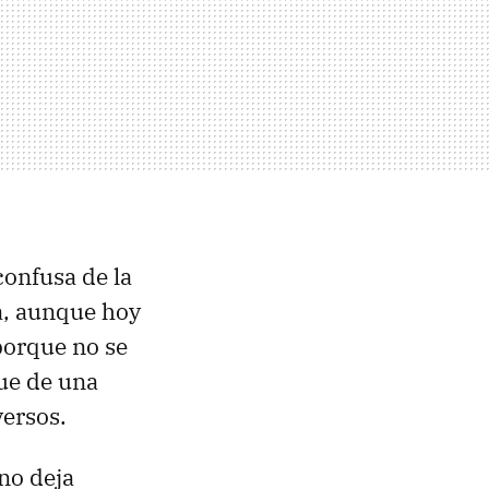
confusa de la
la, aunque hoy
porque no se
ue de una
versos.
 no deja