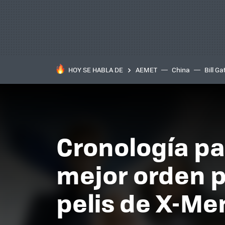
HOY SE HABLA DE
AEMET
China
Bill Ga
Cronología pa
mejor orden p
pelis de X-Me