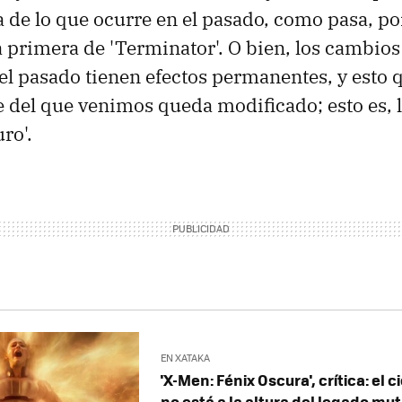
 de lo que ocurre en el pasado, como pasa, po
a primera de 'Terminator'. O bien, los cambio
el pasado tienen efectos permanentes, y esto 
e del que venimos queda modificado; esto es, l
ro'.
EN XATAKA
'X-Men: Fénix Oscura', crítica: el c
no está a la altura del legado mu