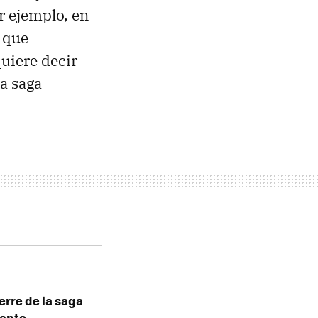
r ejemplo, en
s que
quiere decir
a saga
ierre de la saga
tante