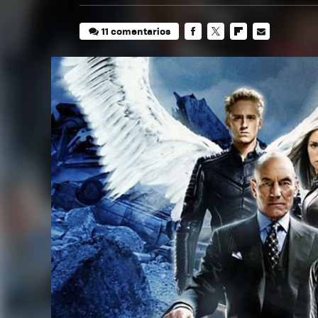
11 comentarios
FACEBOOK
TWITTER
FLIPBOARD
E-
MAIL