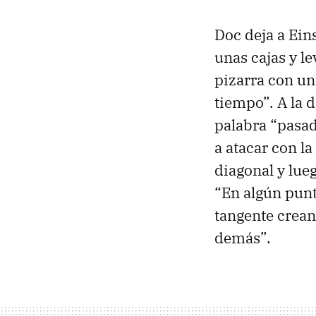
Doc deja a Ein
unas cajas y l
pizarra con un
tiempo”. A la d
palabra “pasad
a atacar con la
diagonal y lue
“En algún punt
tangente crean
demás”.