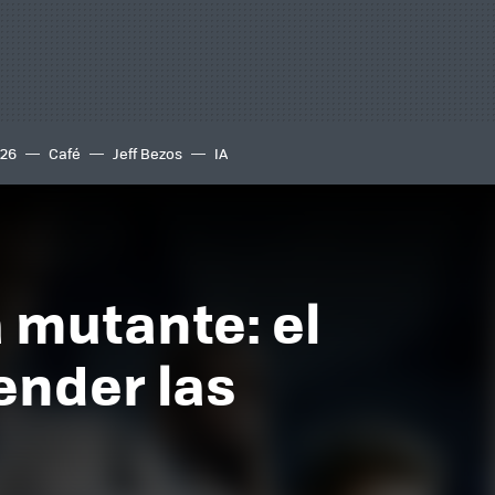
S26
Café
Jeff Bezos
IA
 mutante: el
ender las