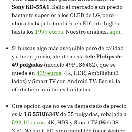
Sony KD-55A1
. Salió al mercado a un precio
bastante superior a los OLED de LG, pero
ahora ha bajado también en El Corte Inglés
hasta los
1999 euros
. Nuestro análisis,
aquí
.
Si buscas algo más asequible pero de calidad
y a buen precio, atento a esta
tele Philips de
49 pulgadas
(modelo 49PUS6482), que se
queda en
499 euros
. 4K, HDR, Ambilight (3
lados) y Smart TV con Android TV. Eso sí, la
oferta tiene unidades limitadas.
Otra opción que no se va demasiado de precio
es la
LG 55UJ634V
de 55 pulgadas, rebajada a
593,10 euros
. 4K, HDR y Smart TV (WebOS
3.5). No es OLED, sino panel IPS (peor gestión