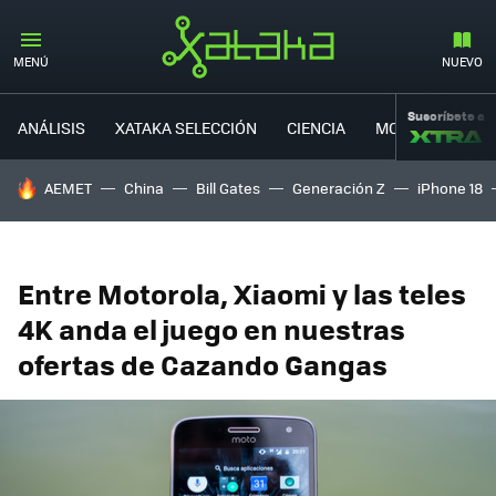
MENÚ
NUEVO
Suscríbete a
ANÁLISIS
XATAKA SELECCIÓN
CIENCIA
MOVILIDAD
HOY SE HABLA DE
AEMET
China
Bill Gates
Generación Z
iPhone 18
Entre Motorola, Xiaomi y las teles
4K anda el juego en nuestras
ofertas de Cazando Gangas