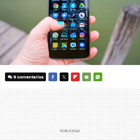
9 comentarios
FACEBOOK
TWITTER
FLIPBOARD
E-
WHATSAPP
MAIL