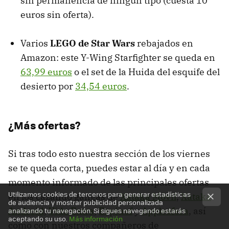
sin permanencia de ningún tipo (cuesta 10
euros sin oferta).
Varios
LEGO de Star Wars
rebajados en
Amazon: este Y-Wing Starfighter se queda en
63,99 euros
o el set de la Huida del esquife del
desierto por
34,54 euros
.
¿Más ofertas?
Si tras todo esto nuestra sección de los viernes
se te queda corta, puedes estar al día y en cada
momento informado de las principales ofertas
Utilizamos cookies de terceros para generar estadísticas
en los cazando gangas de
Xataka Móvil
,
Xataka
de audiencia y mostrar publicidad personalizada
Android
,
Vida Extra
,
Espinof
y
Applesfera
, así
analizando tu navegación. Si sigues navegando estarás
aceptando su uso.
Más información
como con nuestros compañeros de