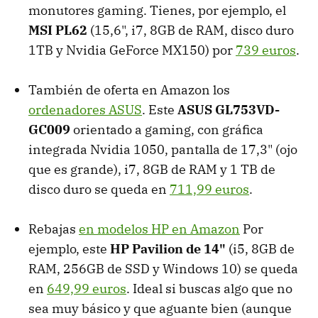
monutores gaming. Tienes, por ejemplo, el
MSI PL62
(15,6", i7, 8GB de RAM, disco duro
1TB y Nvidia GeForce MX150) por
739 euros
.
También de oferta en Amazon los
ordenadores ASUS
. Este
ASUS GL753VD-
GC009
orientado a gaming, con gráfica
integrada Nvidia 1050, pantalla de 17,3" (ojo
que es grande), i7, 8GB de RAM y 1 TB de
disco duro se queda en
711,99 euros
.
Rebajas
en modelos HP en Amazon
Por
ejemplo, este
HP Pavilion de 14"
(i5, 8GB de
RAM, 256GB de SSD y Windows 10) se queda
en
649,99 euros
. Ideal si buscas algo que no
sea muy básico y que aguante bien (aunque