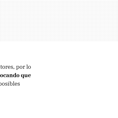
ores, por lo
vocando que
posibles