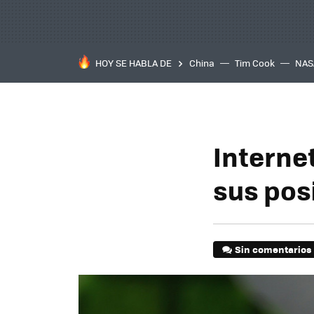
HOY SE HABLA DE
China
Tim Cook
NAS
Internet
sus pos
Sin comentarios