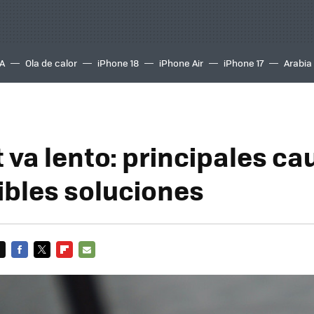
A
Ola de calor
iPhone 18
iPhone Air
iPhone 17
Arabia
 va lento: principales ca
ibles soluciones
FACEBOOK
TWITTER
FLIPBOARD
E-
MAIL