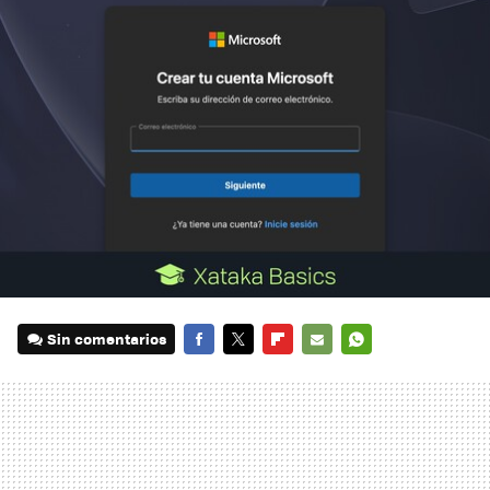
Sin comentarios
FACEBOOK
TWITTER
FLIPBOARD
E-
WHATSAPP
MAIL