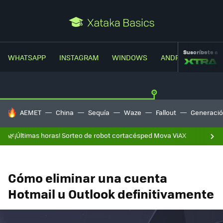
Suscríbete a
WHATSAPP
INSTAGRAM
WINDOWS
ANDROID
TRUC
HOY SE HABLA DE
AEMET
China
Sequía
Waze
Fallout
Generació
🌿¡Últimas horas! Sorteo de robot cortacésped Mova ViAX
Cómo eliminar una cuenta
Hotmail u Outlook definitivamente