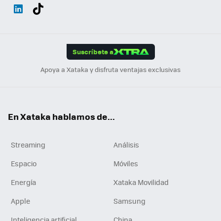
Wh
Twit
Fac
You
Inst
Tele
RSS
Flip
ats
ter
ebo
tub
agr
gra
boa
Link
Tikt
App
ok
e
am
m
rd
edI
ok
Suscríbete a
n
Apoya a Xataka y disfruta ventajas exclusivas
En Xataka hablamos de...
Streaming
Análisis
Espacio
Móviles
Energía
Xataka Movilidad
Apple
Samsung
Inteligencia artificial
China