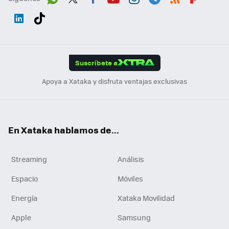
Wh
Twit
Fac
You
Inst
Tele
RSS
Flip
ats
ter
ebo
tub
agr
gra
boa
Link
Tikt
App
ok
e
am
m
rd
edI
ok
Suscríbete a
n
Apoya a Xataka y disfruta ventajas exclusivas
En Xataka hablamos de...
Streaming
Análisis
Espacio
Móviles
Energía
Xataka Movilidad
Apple
Samsung