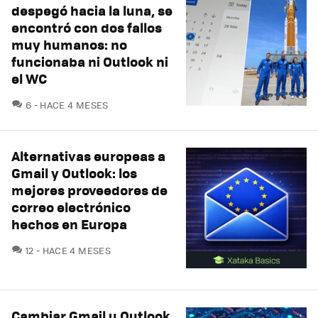
despegó hacia la luna, se
encontró con dos fallos
muy humanos: no
funcionaba ni Outlook ni
el WC
COMENTARIOS
6
HACE 4 MESES
Alternativas europeas a
Gmail y Outlook: los
mejores proveedores de
correo electrónico
hechos en Europa
COMENTARIOS
12
HACE 4 MESES
Cambiar Gmail u Outlook