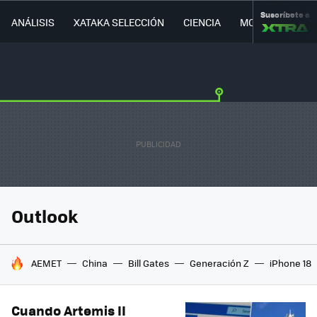
Suscríbete a
ANÁLISIS
XATAKA SELECCIÓN
CIENCIA
MOVILIDAD
Outlook
HOY SE HABLA DE
AEMET
China
Bill Gates
Generación Z
iPhone 18
Cuando Artemis II