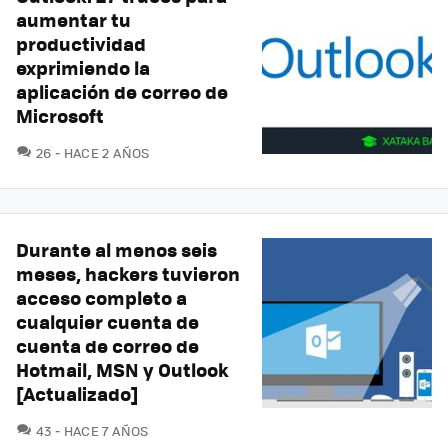
aumentar tu
productividad
exprimiendo la
aplicación de correo de
Microsoft
COMENTARIOS
26
HACE 2 AÑOS
Durante al menos seis
meses, hackers tuvieron
acceso completo a
cualquier cuenta de
cuenta de correo de
Hotmail, MSN y Outlook
[Actualizado]
COMENTARIOS
43
HACE 7 AÑOS