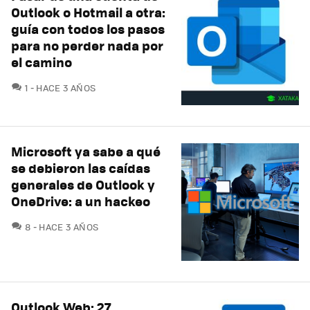
Outlook o Hotmail a otra:
guía con todos los pasos
para no perder nada por
el camino
COMENTARIOS
1
HACE 3 AÑOS
Microsoft ya sabe a qué
se debieron las caídas
generales de Outlook y
OneDrive: a un hackeo
COMENTARIOS
8
HACE 3 AÑOS
Outlook Web: 27