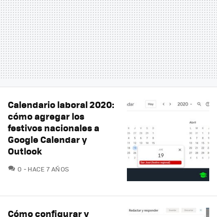
Calendario laboral 2020:
cómo agregar los
festivos nacionales a
Google Calendar y
Outlook
COMENTARIOS
0
HACE 7 AÑOS
Cómo configurar y