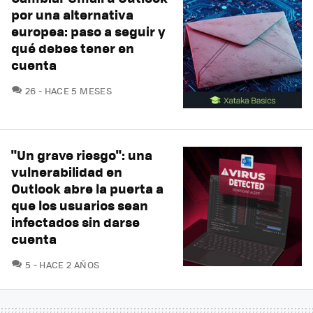
por una alternativa
europea: paso a seguir y
qué debes tener en
cuenta
COMENTARIOS
26
HACE 5 MESES
"Un grave riesgo": una
vulnerabilidad en
Outlook abre la puerta a
que los usuarios sean
infectados sin darse
cuenta
COMENTARIOS
5
HACE 2 AÑOS