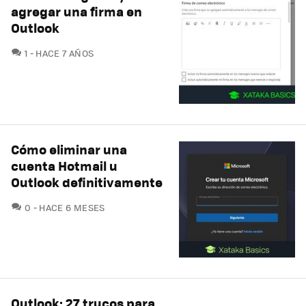
agregar una firma en
Outlook
COMENTARIOS
1
HACE 7 AÑOS
Cómo eliminar una
cuenta Hotmail u
Outlook definitivamente
COMENTARIOS
0
HACE 6 MESES
Outlook: 27 trucos para