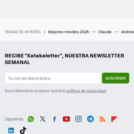
TEMAS DE INTERÉS
Mejores moviles 2026
Claude
Androi
RECIBE "Xatakaletter", NUESTRA NEWSLETTER
SEMANAL
SUSCRIBIR
Suscribiéndote aceptas nuestra
política de privacidad
Síguenos
Wh
Twit
Fac
You
Inst
Tele
RSS
Flip