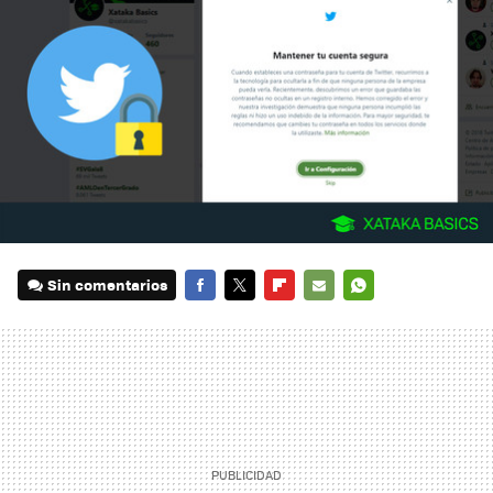
Sin comentarios
FACEBOOK
TWITTER
FLIPBOARD
E-
WHATSAPP
MAIL