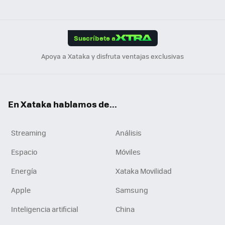
ats
ter
ebo
tub
agr
gra
boa
Link
Tikt
App
ok
e
am
m
rd
edI
ok
Suscríbete a
n
Apoya a Xataka y disfruta ventajas exclusivas
En Xataka hablamos de...
Streaming
Análisis
Espacio
Móviles
Energía
Xataka Movilidad
Apple
Samsung
Inteligencia artificial
China