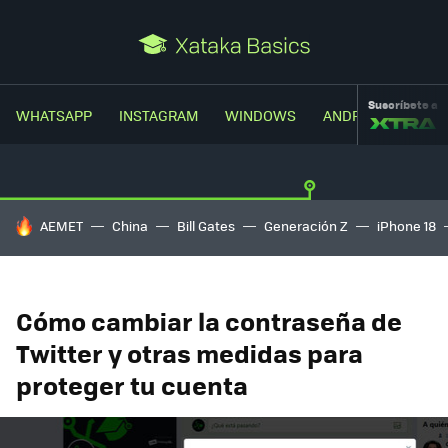
Suscríbete a
WHATSAPP
INSTAGRAM
WINDOWS
ANDROID
TRUC
HOY SE HABLA DE
AEMET
China
Bill Gates
Generación Z
iPhone 18
Cómo cambiar la contraseña de
Twitter y otras medidas para
proteger tu cuenta