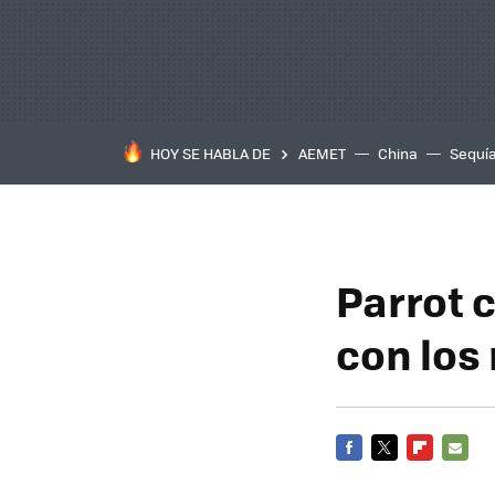
HOY SE HABLA DE
AEMET
China
Sequí
Parrot 
con los
FACEBOOK
TWITTER
FLIPBOARD
E-