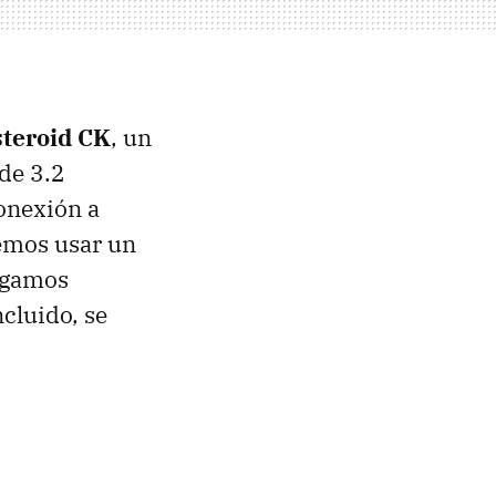
steroid CK
, un
de 3.2
conexión a
demos usar un
engamos
cluido, se