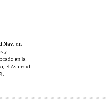
id Nav
, un
s y
ocado en la
, el Asteroid
i.