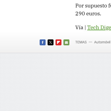
Por supuesto f
290 euros.
Vía |
Tech Dige
TEMAS
Automóvil
FACEBOOK
TWITTER
FLIPBOARD
E-
MAIL