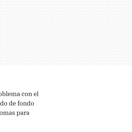
oblema con el
ído de fondo
iomas para