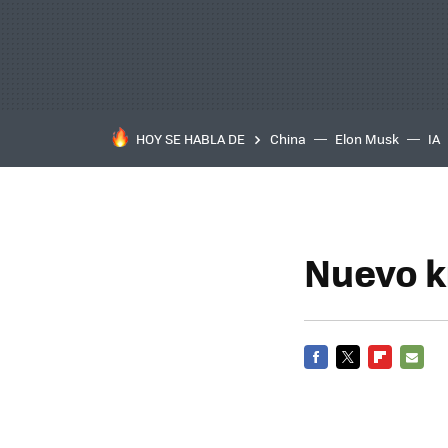
HOY SE HABLA DE
China
Elon Musk
IA
Nuevo k
FACEBOOK
TWITTER
FLIPBOARD
E-
MAIL