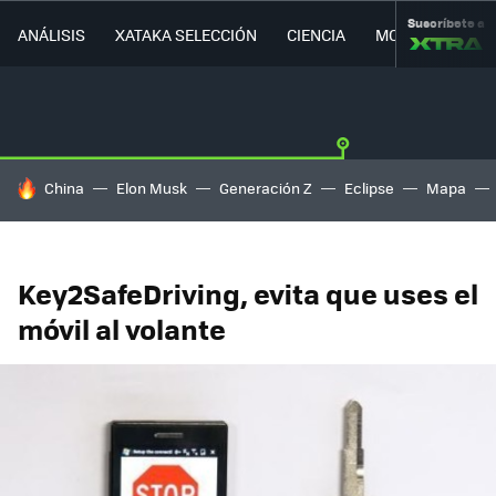
Suscríbete a
ANÁLISIS
XATAKA SELECCIÓN
CIENCIA
MOVILIDAD
HOY SE HABLA DE
China
Elon Musk
Generación Z
Eclipse
Mapa
Key2SafeDriving, evita que uses el
móvil al volante