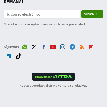
SEMANAL
SUSCRIBIR
Suscribiéndote aceptas nuestra
política de privacidad
Síguenos
Wh
Twit
Fac
You
Inst
Tele
RSS
Flip
ats
ter
ebo
tub
agr
gra
boa
Link
Tikt
App
ok
e
am
m
rd
edI
ok
Suscríbete a
n
Apoya a Xataka y disfruta ventajas exclusivas