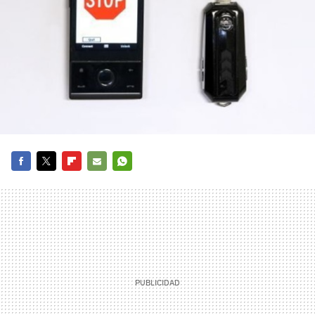
FACEBOOK
TWITTER
FLIPBOARD
E-
WHATSAPP
MAIL