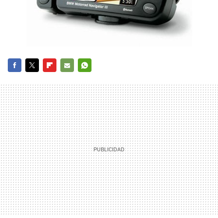
FACEBOOK
TWITTER
FLIPBOARD
E-
WHATSAPP
MAIL