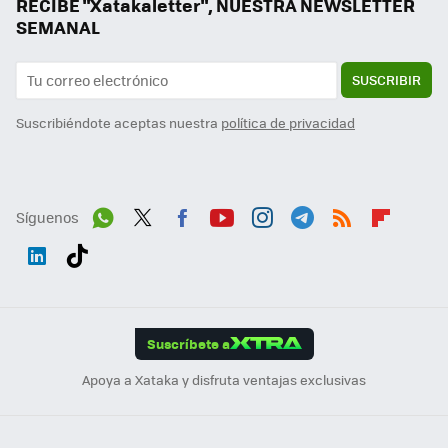
RECIBE "Xatakaletter", NUESTRA NEWSLETTER
SEMANAL
SUSCRIBIR
Suscribiéndote aceptas nuestra
política de privacidad
Síguenos
Wh
Twit
Fac
You
Inst
Tele
RSS
Flip
ats
ter
ebo
tub
agr
gra
boa
Link
Tikt
App
ok
e
am
m
rd
edI
ok
Suscríbete a
n
Apoya a Xataka y disfruta ventajas exclusivas