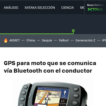
Suscríbete a
ANÁLISIS
XATAKA SELECCIÓN
CIENCIA
MOVILIDAD
HOY SE HABLA DE
AEMET
China
Sequía
Fallout
Generación Z
iP
GPS para moto que se comunica
vía Bluetooth con el conductor