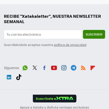
RECIBE "Xatakaletter", NUESTRA NEWSLETTER
SEMANAL
SUSCRIBIR
Suscribiéndote aceptas nuestra
política de privacidad
Síguenos
Wh
Twit
Fac
You
Inst
Tele
RSS
Flip
ats
ter
ebo
tub
agr
gra
boa
Link
Tikt
App
ok
e
am
m
rd
edI
ok
Suscríbete a
n
Apoya a Xataka y disfruta ventajas exclusivas