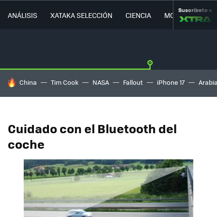
Suscríbete a
ANÁLISIS
XATAKA SELECCIÓN
CIENCIA
MOVILIDAD
HOY SE HABLA DE
China
Tim Cook
NASA
Fallout
iPhone 17
Arabi
Cuidado con el Bluetooth del
coche