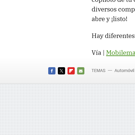
diversos compa
abre y ¡listo!
Hay diferentes
Vía |
Mobilem
TEMAS
Automóvil
FACEBOOK
TWITTER
FLIPBOARD
E-
MAIL