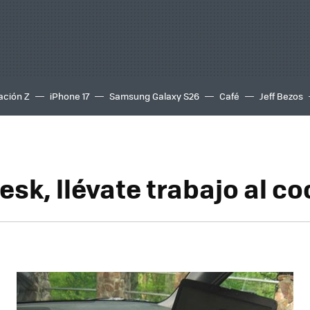
ación Z
iPhone 17
Samsung Galaxy S26
Café
Jeff Bezos
esk, llévate trabajo al c