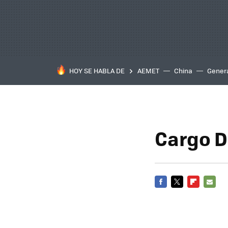
HOY SE HABLA DE
AEMET
China
Gener
Cargo D
FACEBOOK
TWITTER
FLIPBOARD
E-
MAIL