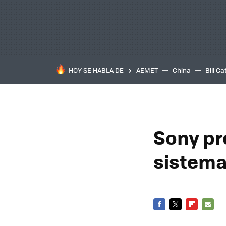
HOY SE HABLA DE
AEMET
China
Bill Ga
Sony pr
sistema
FACEBOOK
TWITTER
FLIPBOARD
E-