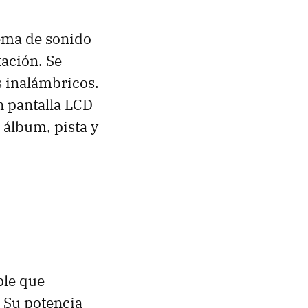
tema de sonido
ación. Se
s inalámbricos.
n pantalla
LCD
 álbum, pista y
ple que
. Su potencia