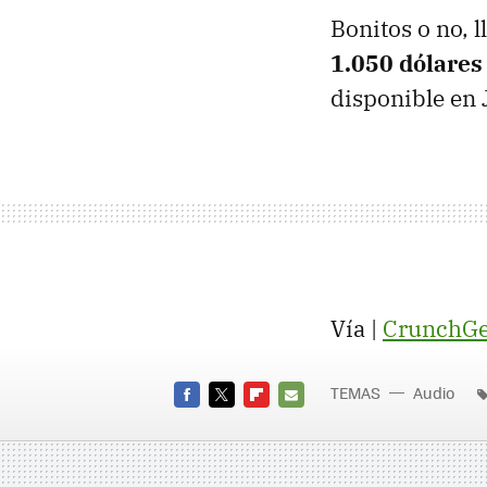
Bonitos o no, l
1.050 dólares
disponible en 
Vía |
CrunchGe
TEMAS
Audio
FACEBOOK
TWITTER
FLIPBOARD
E-
MAIL