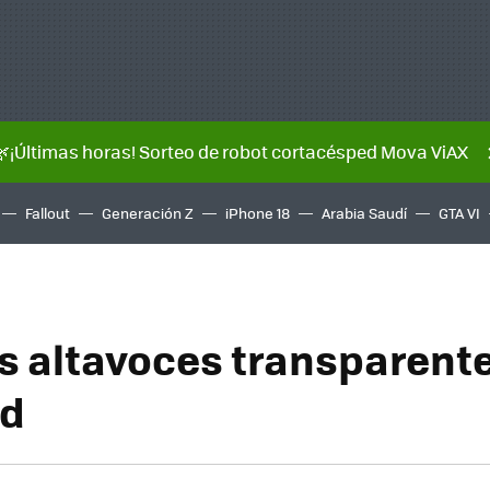
🌿¡Últimas horas! Sorteo de robot cortacésped Mova ViAX
Fallout
Generación Z
iPhone 18
Arabia Saudí
GTA VI
s altavoces transparent
d