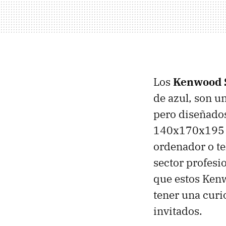
Los
Kenwood 
de azul, son u
pero diseñados
140x170x195 m
ordenador o te
sector profes
que estos Kenw
tener una curi
invitados.