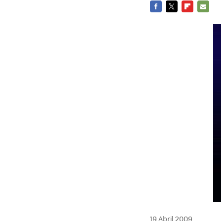
FACEBOOK
TWITTER
FLIPBOARD
E-
MAIL
19 Abril 2009