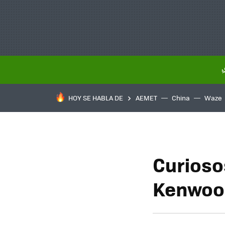
HOY SE HABLA DE
AEMET
China
Waze
Curioso
Kenwoo