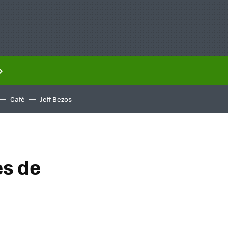
Café
Jeff Bezos
es de