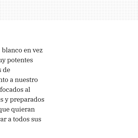
 blanco en vez
uy potentes
s de
to a nuestro
focados al
s y preparados
 que quieran
ar a todos sus