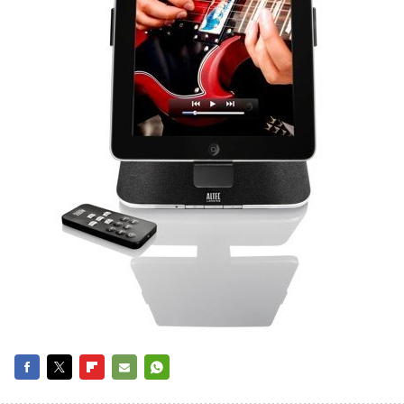
FACEBOOK
TWITTER
FLIPBOARD
E-
WHATSAPP