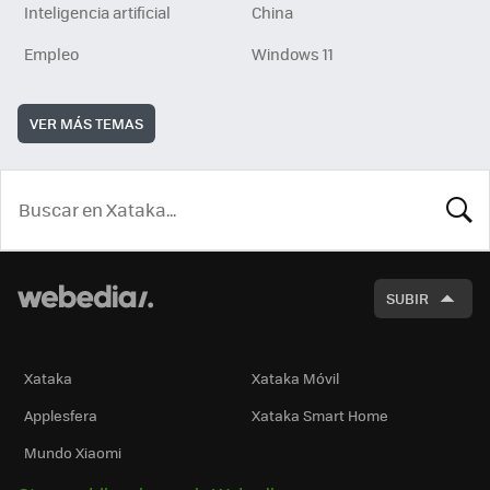
Inteligencia artificial
China
Empleo
Windows 11
VER MÁS TEMAS
BUSCA
SUBIR
Xataka
Xataka Móvil
Applesfera
Xataka Smart Home
Mundo Xiaomi