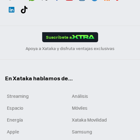
Wh
Twit
Fac
You
Inst
Tele
RSS
Flip
ats
ter
ebo
tub
agr
gra
boa
Link
Tikt
App
ok
e
am
m
rd
edI
ok
Suscríbete a
n
Apoya a Xataka y disfruta ventajas exclusivas
En Xataka hablamos de...
Streaming
Análisis
Espacio
Móviles
Energía
Xataka Movilidad
Apple
Samsung