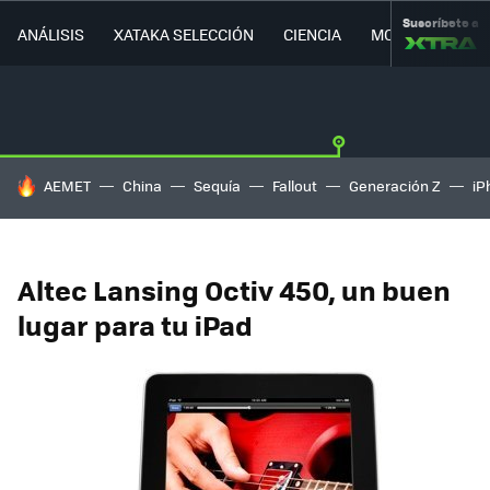
Suscríbete a
ANÁLISIS
XATAKA SELECCIÓN
CIENCIA
MOVILIDAD
HOY SE HABLA DE
AEMET
China
Sequía
Fallout
Generación Z
iP
Altec Lansing Octiv 450, un buen
lugar para tu iPad