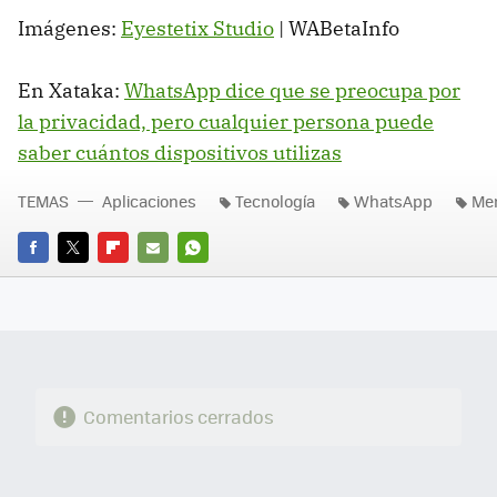
Imágenes:
Eyestetix Studio
| WABetaInfo
En Xataka:
WhatsApp dice que se preocupa por
la privacidad, pero cualquier persona puede
saber cuántos dispositivos utilizas
TEMAS
Aplicaciones
Tecnología
WhatsApp
Men
FACEBOOK
TWITTER
FLIPBOARD
E-
WHATSAPP
MAIL
Comentarios cerrados