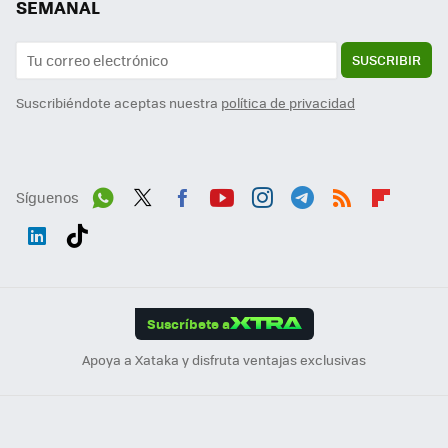
SEMANAL
SUSCRIBIR
Suscribiéndote aceptas nuestra
política de privacidad
Síguenos
Wh
Twit
Fac
You
Inst
Tele
RSS
Flip
ats
ter
ebo
tub
agr
gra
boa
Link
Tikt
App
ok
e
am
m
rd
edI
ok
Suscríbete a
n
Apoya a Xataka y disfruta ventajas exclusivas